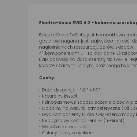
Electro-Voice EVID 4.2 - kolumna szero
Electro-Voice EVID 4.2 jest kompaktową, s
gdzie wymagana jest najwyższa jakość dźw
nagłośnieniach restauracji, barów, sklepów
4" komponentami LF. To dokładne ukształto
EVID pozwala na dużo szerszą niż zwykle re
kolorze czarnym i białym, oraz mogą być m
Cechy:
• Duża dyspersja - 120° x 80°
• Naturalny kształt
• Pełnopasmowe zabezpieczenie przeciw pr
• Odporny na warunki atmosferyczne (Mil Spec
• Dwa komponenty LF dla zwiększenia mocy 
• Neodymowy komponent HF (ti-direct)
• Wysoka skuteczność
• Osłony pokryte cynkiem