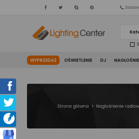
Zadzwo
Kat
S
WYPRZEDAŻ
OŚWIETLENIE
DJ
NAGŁOŚNIE
Strona główna
Nagłośnienie radio