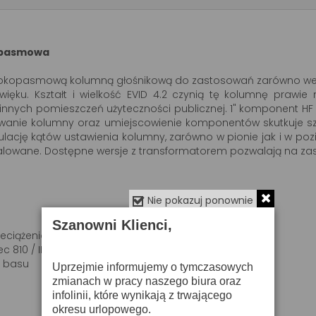
kopasmowa
zerokopasmową kolumną głośnikową do zastosowań zarówno wew
ięku. Kształt i wielkość EVID 4.2 czynią tę kolumnę prawi
 i innych pomieszczeń użyteczności publicznej. 1" komponent 
wanie kolumny oraz umiejscowienie komponentów skutkuje sze
gulację kątów ustawienia kolumny, zarówno w pionie jak i w po
alowane. Dostępne wersje z transformatorem pozwalają na zas
Nie pokazuj ponownie
Szanowni Klienci,
zeciążeniom
 810 / IEC 529 IP 34)
i basu
Uprzejmie informujemy o tymczasowych
zmianach w pracy naszego biura oraz
infolinii, które wynikają z trwającego
okresu urlopowego.