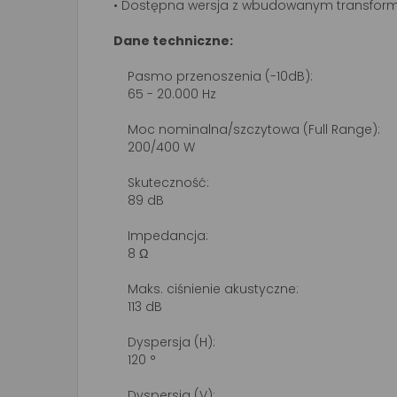
• Dostępna wersja z wbudowanym transfor
Dane techniczne:
Pasmo przenoszenia (-10dB):
65 - 20.000 Hz
Moc nominalna/szczytowa (Full Range):
200/400 W
Skuteczność:
89 dB
Impedancja:
8 Ω
Maks. ciśnienie akustyczne:
113 dB
Dyspersja (H):
120 °
Dyspersja (V):