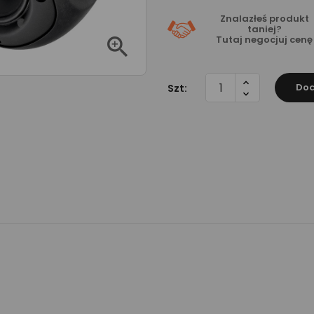
Znalazłeś produkt
taniej?

Tutaj
negocjuj cenę
Dod
Szt: