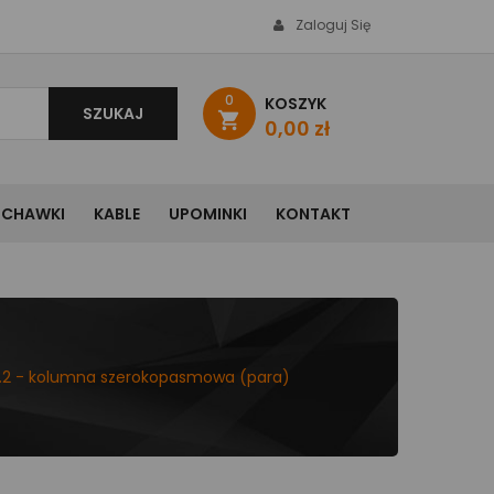
Zaloguj Się
0
KOSZYK
SZUKAJ
shopping_cart
0,00 zł
UCHAWKI
KABLE
UPOMINKI
KONTAKT
4.2 - kolumna szerokopasmowa (para)