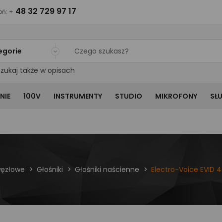
48 32 729 97 17
ń: +
egorie
zukaj także w opisach
NIE
100V
INSTRUMENTY
STUDIO
MIKROFONY
SŁ
węzłowe
Głośniki
Głośniki naścienne
Electro-Voice EVID 