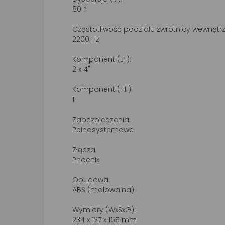
80 °
Częstotliwość podziału zwrotnicy wewnętrz
2200 Hz
Komponent (LF):
2 x 4"
Komponent (HF):
1"
Zabezpieczenia:
Pełnosystemowe
Złącza:
Phoenix
Obudowa:
ABS (malowalna)
Wymiary (WxSxG):
234 x 127 x 165 mm