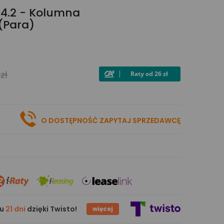
 4.2 - Kolumna
(para)
zł
O DOSTĘPNOŚĆ ZAPYTAJ SPRZEDAWCĘ
gu
21 dni
dzięki Twisto!
więcej