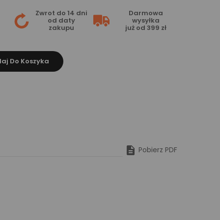
Zwrot do 14 dni
Darmowa
od daty
wysyłka
zakupu
już od 399 zł
aj Do Koszyka

Pobierz PDF