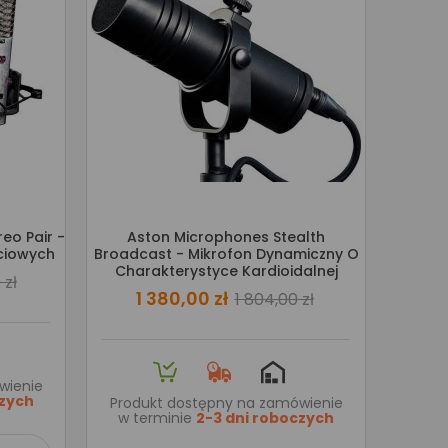
eo Pair -
Aston Microphones Stealth
ciowych
Broadcast - Mikrofon Dynamiczny O
Charakterystyce Kardioidalnej
 zł
1 380,00 zł
1 804,00 zł
wienie
czych
Produkt dostępny na zamówienie
w terminie
2-3 dni roboczych