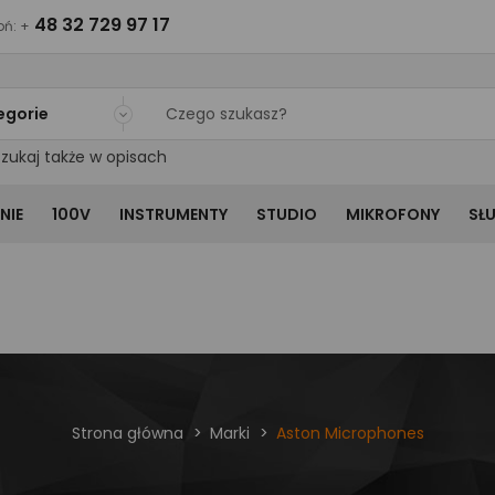
48 32 729 97 17
ń: +
egorie
zukaj także w opisach
NIE
100V
INSTRUMENTY
STUDIO
MIKROFONY
SŁ
Strona główna
Marki
Aston Microphones