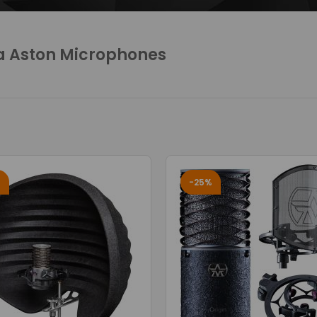
a Aston Microphones
%
-25%