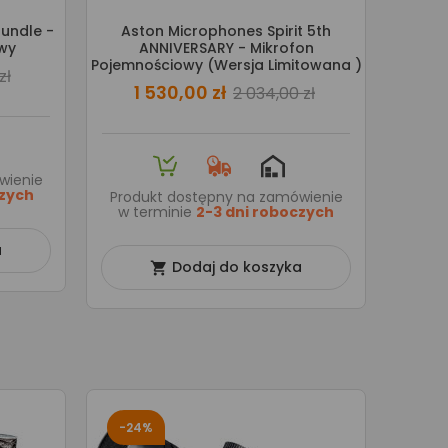
undle -
Aston Microphones Spirit 5th
wy
ANNIVERSARY - Mikrofon
Pojemnościowy (wersja Limitowana )
zł
1 530,00 zł
2 034,00 zł
wienie
czych
Produkt dostępny na zamówienie
w terminie
2-3 dni roboczych
a
Dodaj do koszyka

-24%