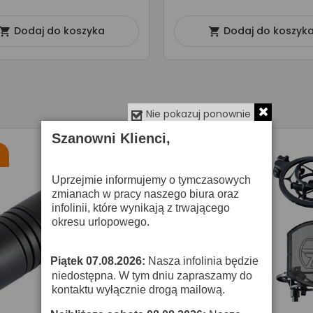
Dodaj do koszyka
Dodaj do koszyk


Nie pokazuj ponownie
Szanowni Klienci,
%
-25%
Uprzejmie informujemy o tymczasowych
zmianach w pracy naszego biura oraz
infolinii, które wynikają z trwającego
okresu urlopowego.
Piątek 07.08.2026:
Nasza infolinia będzie
·
niedostępna. W tym dniu zapraszamy do
kontaktu wyłącznie drogą mailową.