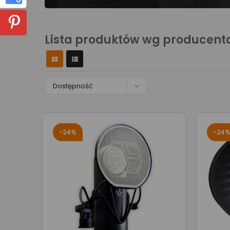
Lista produktów wg producent

Dostępność
-24%
-24