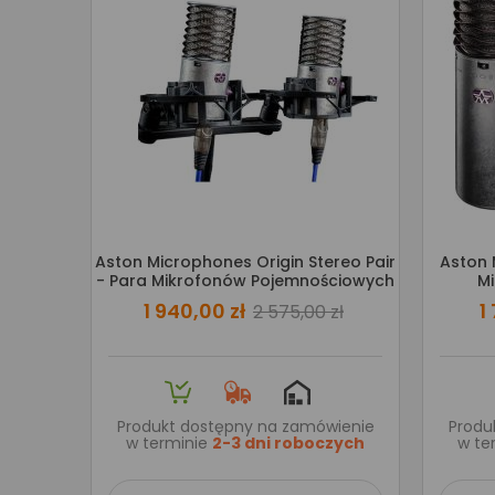
Aston Microphones Origin Stereo Pair
Aston 
- Para Mikrofonów Pojemnościowych
M
1 940,00 zł
1
2 575,00 zł
Produkt dostępny na zamówienie
Produ
w terminie
2-3 dni roboczych
w te