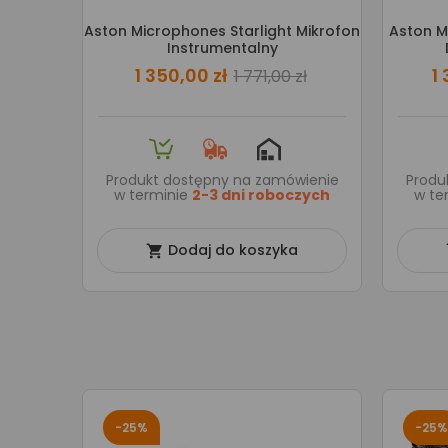
Aston Microphones Starlight Mikrofon
Aston M
Instrumentalny
1 350,00 zł
1
1 771,00 zł
Produkt dostępny na zamówienie
Produ
w terminie
2-3 dni roboczych
w te
Dodaj do koszyka

-25%
-25%