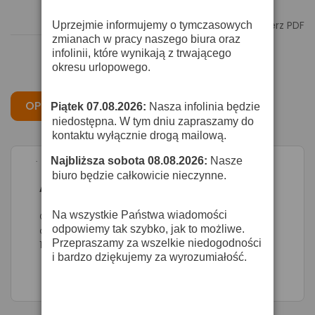

Pobierz PDF
Uprzejmie informujemy o tymczasowych
zmianach w pracy naszego biura oraz
infolinii, które wynikają z trwającego
okresu urlopowego.
OPIS
CECHY
OPINIE
Piątek 07.08.2026:
Nasza infolinia będzie
·
niedostępna. W tym dniu zapraszamy do
kontaktu wyłącznie drogą mailową.
Najbliższa sobota 08.08.2026:
Nasze
·
biuro będzie całkowicie nieczynne.
Apart CM 6 QFT - głośnik instalacyjny
Na wszystkie Państwa wiadomości
Quick fit system - 205 mm - 100 V - biały,
odpowiemy tak szybko, jak to możliwe.
dwudrożny, 6 W nomin / 100 V, 60 W / 16 ohm,
Przepraszamy za wszelkie niedogodności
102 dB max., pasmo 70 – 20 kHz,
i bardzo dziękujemy za wyrozumiałość.