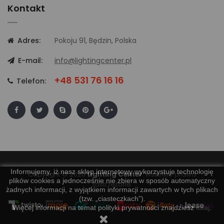
Kontakt
Adres:
Pokoju 91, Będzin, Polska
E-mail:
info@lightingcenter.pl
+48 531 76 16 16
Telefon:
Informujemy, iż nasz sklep internetowy wykorzystuje technologię
Copyright © 2020
Lighting Center
. Wszelkie prawa
plików cookies a jednocześnie nie zbiera w sposób automatyczny
zastrzeżone.
żadnych informacji, z wyjątkiem informacji zawartych w tych plikach
(tzw. „ciasteczkach”).
Więcej informacji na temat polityki prywatności znajdziesz
tutaj
.