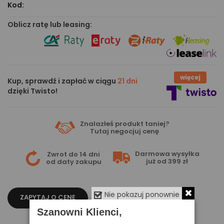
Kod:
Oblicz ratę lub leasing:
więcej
Kup, sprawdź i zapłać w ciągu
21 dni
dzięki Twisto!
Znalazłeś produkt taniej?
Tutaj
negocjuj cenę
Darmowa wysyłka
Zwrot do 14 dni
już od 399 zł
od daty zakupu
Nie pokazuj ponownie
ZAPYTAJ O CENĘ
Szanowni Klienci,