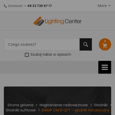
More
Zadzwoń: +
48 32 729 97 17
0
shopping_cart
Szukaj także w opisach
Strona główna
Nagłośnienie radiowęzłowe
Głośniki
Głośniki sufitowe
BIAMP CM 6 QFT - głośnik instalacyjny