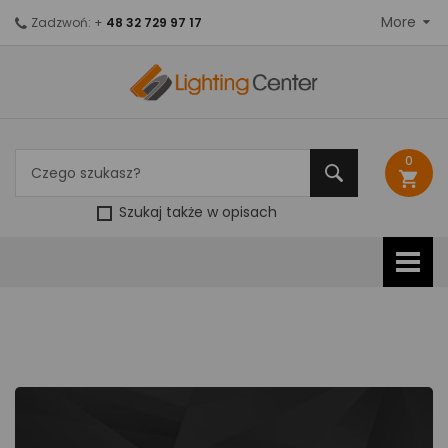
More
Zadzwoń: +
48 32 729 97 17
0
shopping_cart
Szukaj także w opisach