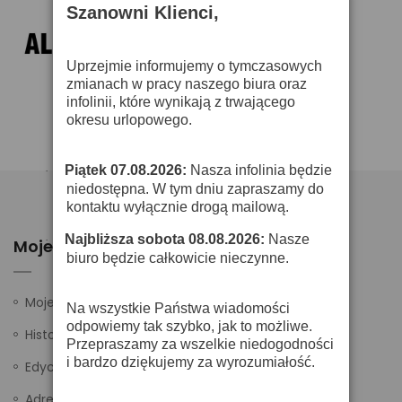
Szanowni Klienci,
Uprzejmie informujemy o tymczasowych
zmianach w pracy naszego biura oraz
infolinii, które wynikają z trwającego
okresu urlopowego.
Piątek 07.08.2026:
Nasza infolinia będzie
·
niedostępna. W tym dniu zapraszamy do
kontaktu wyłącznie drogą mailową.
Najbliższa sobota 08.08.2026:
Nasze
·
Moje Konto
biuro będzie całkowicie nieczynne.
Moje ustawienia
Na wszystkie Państwa wiadomości
odpowiemy tak szybko, jak to możliwe.
Historia zamówień
Przepraszamy za wszelkie niedogodności
i bardzo dziękujemy za wyrozumiałość.
Edycja danych
Adresy