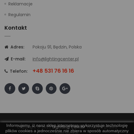
Reklamacje
Regulamin
Kontakt
Adres:
Pokoju 91, Będzin, Polska
E-mail:
info@lightingcenter.pl
+48 531 76 16 16
Telefon:
Informujemy, iż nasz sklep internetowy wykorzystuje technologię
Copyright © 2020
Lighting Center
. Wszelkie prawa
plików cookies a jednocześnie nie zbiera w sposób automatyczny
zastrzeżone.