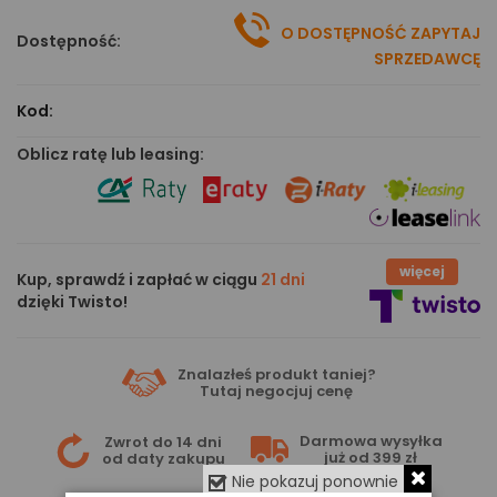
O DOSTĘPNOŚĆ ZAPYTAJ
Dostępność:
SPRZEDAWCĘ
Kod:
Oblicz ratę lub leasing:
więcej
Kup, sprawdź i zapłać w ciągu
21 dni
dzięki Twisto!
Znalazłeś produkt taniej?
Tutaj
negocjuj cenę
Darmowa wysyłka
Zwrot do 14 dni
już od 399 zł
od daty zakupu
Nie pokazuj ponownie