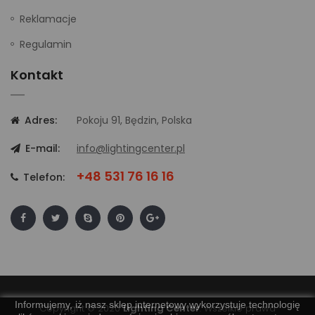
Reklamacje
Regulamin
Kontakt
Adres:
Pokoju 91, Będzin, Polska
E-mail:
info@lightingcenter.pl
+48 531 76 16 16
Telefon:
Informujemy, iż nasz sklep internetowy wykorzystuje technologię
Copyright © 2020
Lighting Center
. Wszelkie prawa