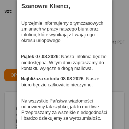
Szanowni Klienci,
Szt:
Dodaj Do Koszyka
Uprzejmie informujemy o tymczasowych
zmianach w pracy naszego biura oraz
infolinii, które wynikają z trwającego
okresu urlopowego.

Pobierz PDF
Piątek 07.08.2026:
Nasza infolinia będzie
·
niedostępna. W tym dniu zapraszamy do
kontaktu wyłącznie drogą mailową.
OPIS
CECHY
OPINIE
Najbliższa sobota 08.08.2026:
Nasze
·
biuro będzie całkowicie nieczynne.
Na wszystkie Państwa wiadomości
odpowiemy tak szybko, jak to możliwe.
PASEK DO UKULELESPECYFIKACJA:- wykonany z
Przepraszamy za wszelkie niedogodności
dbałością o detale- skórzane zakończenia,
i bardzo dziękujemy za wyrozumiałość.
pasek z poliestru- regulowana długość-
zapakowany w eko pudełko- idealny na