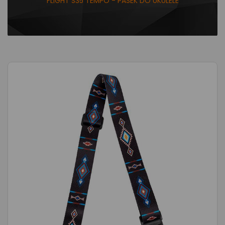
FLIGHT S35 TEMPO - PASEK DO UKULELE