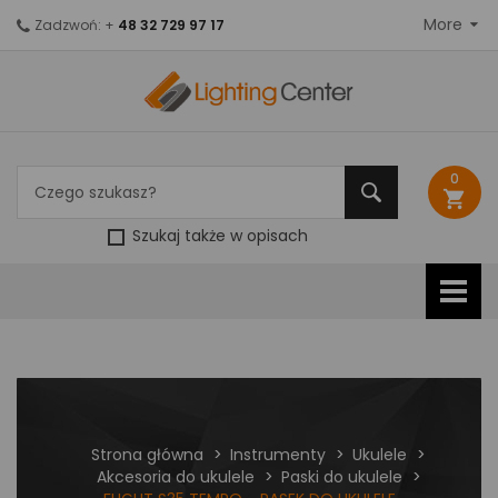
More
Zadzwoń: +
48 32 729 97 17
0
shopping_cart
Szukaj także w opisach
Strona główna
Instrumenty
Ukulele
Akcesoria do ukulele
Paski do ukulele