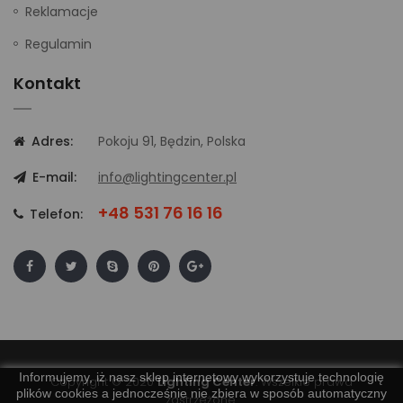
Reklamacje
Regulamin
Kontakt
Adres:
Pokoju 91, Będzin, Polska
E-mail:
info@lightingcenter.pl
+48 531 76 16 16
Telefon:
Informujemy, iż nasz sklep internetowy wykorzystuje technologię
Copyright © 2020
Lighting Center
. Wszelkie prawa
plików cookies a jednocześnie nie zbiera w sposób automatyczny
zastrzeżone.