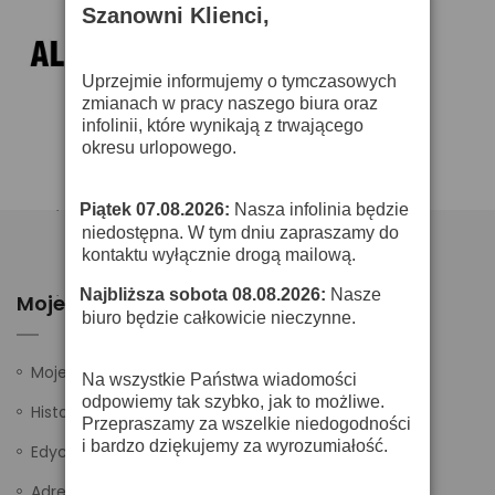
Szanowni Klienci,
Uprzejmie informujemy o tymczasowych
zmianach w pracy naszego biura oraz
infolinii, które wynikają z trwającego
okresu urlopowego.
Piątek 07.08.2026:
Nasza infolinia będzie
·
niedostępna. W tym dniu zapraszamy do
kontaktu wyłącznie drogą mailową.
Najbliższa sobota 08.08.2026:
Nasze
·
Moje Konto
biuro będzie całkowicie nieczynne.
Moje ustawienia
Na wszystkie Państwa wiadomości
odpowiemy tak szybko, jak to możliwe.
Historia zamówień
Przepraszamy za wszelkie niedogodności
i bardzo dziękujemy za wyrozumiałość.
Edycja danych
Adresy