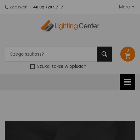
More
Zadzwoń: +
48 32 729 97 17
0
shopping_cart
Szukaj także w opisach