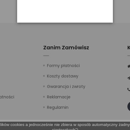
Zanim Zamówisz
Formy płatności
Koszty dostawy
Gwarancja i zwroty
atności
Reklamacje
Regulamin
lików cookies a jednocześnie nie zbiera w sposób automatyczny żadnych
„ciasteczkach”).