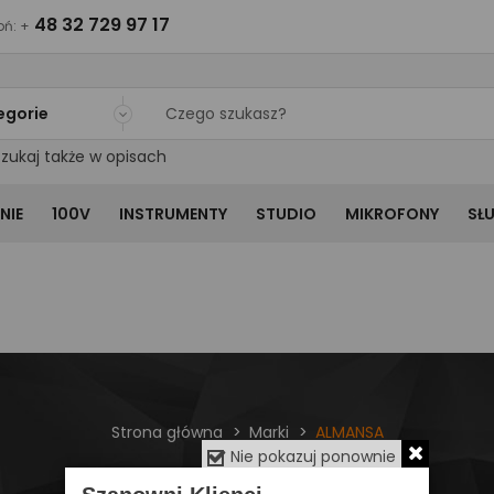
48 32 729 97 17
ń: +
egorie
zukaj także w opisach
NIE
100V
INSTRUMENTY
STUDIO
MIKROFONY
SŁ
Strona główna
Marki
ALMANSA
Nie pokazuj ponownie