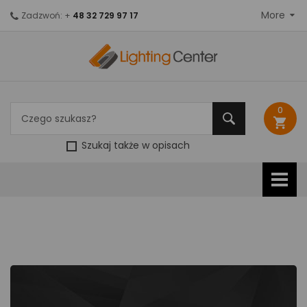
More
Zadzwoń: +
48 32 729 97 17
0
shopping_cart
Szukaj także w opisach