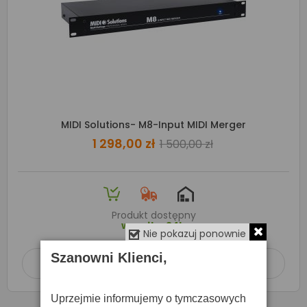
MIDI Solutions- M8-Input MIDI Merger
1 298,00 zł
1 500,00 zł
Produkt dostępny
wysyłka 24h
Nie pokazuj ponownie
Szanowni Klienci,
Dodaj do koszyka

Uprzejmie informujemy o tymczasowych