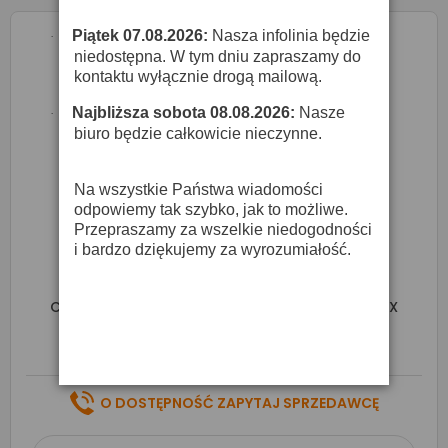
Piątek 07.08.2026:
Nasza infolinia będzie
·
niedostępna. W tym dniu zapraszamy do
kontaktu wyłącznie drogą mailową.
Najbliższa sobota 08.08.2026:
Nasze
·
biuro będzie całkowicie nieczynne.
Na wszystkie Państwa wiadomości
odpowiemy tak szybko, jak to możliwe.
Przepraszamy za wszelkie niedogodności
i bardzo dziękujemy za wyrozumiałość.
ChamSys MagicQ Mini Connect - Sterownik DMX
4 899,00 zł
O DOSTĘPNOŚĆ ZAPYTAJ SPRZEDAWCĘ