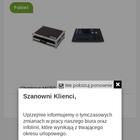
Pakiet
Nie pokazuj ponownie
Chamsys MQ50 - Mikser / Konsoleta + Case
Szanowni Klienci,
O DOSTĘPNOŚĆ ZAPYTAJ SPRZEDAWCĘ
Uprzejmie informujemy o tymczasowych

Zapytaj o cenę
zmianach w pracy naszego biura oraz
infolinii, które wynikają z trwającego
okresu urlopowego.