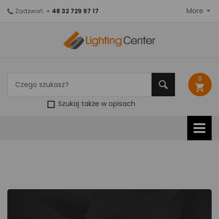
More
Zadzwoń: +
48 32 729 97 17
0
shopping_cart
Szukaj także w opisach