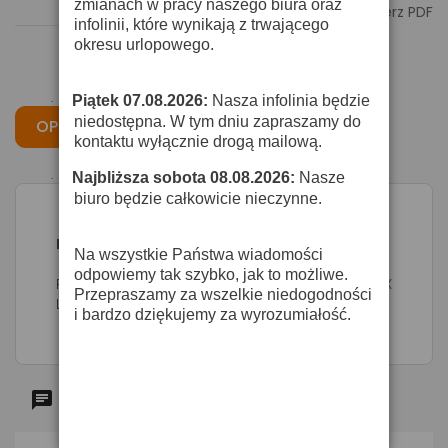
zmianach w pracy naszego biura oraz

Pobierz PDF
infolinii, które wynikają z trwającego
okresu urlopowego.
Piątek 07.08.2026:
Nasza infolinia będzie
·
niedostępna. W tym dniu zapraszamy do
OPIS
CECHY
OPINIE
kontaktu wyłącznie drogą mailową.
Najbliższa sobota 08.08.2026:
Nasze
·
biuro będzie całkowicie nieczynne.
Rcf FLY BAR NXL23 - uchwyt do NXL23
Na wszystkie Państwa wiadomości
odpowiemy tak szybko, jak to możliwe.
Rama do podwieszania modułów Line Array NX
Przepraszamy za wszelkie niedogodności
L23-A.
i bardzo dziękujemy za wyrozumiałość.
Komentarze (0)