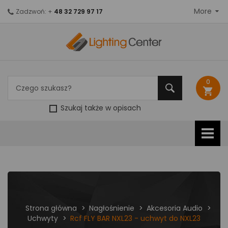
More
Zadzwoń: +
48 32 729 97 17
0
shopping_cart
Szukaj także w opisach
Strona główna
Nagłośnienie
Akcesoria Audio
Uchwyty
Rcf FLY BAR NXL23 - uchwyt do NXL23