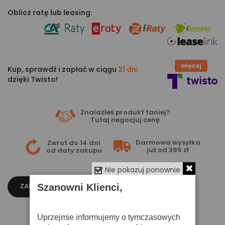
Oblicz ratę lub leasing:
więcej
Kup, sprawdź i zapłać w ciągu
21 dni
dzięki Twisto!
Znalazłeś produkt taniej?
Tutaj
negocjuj cenę
Darmowa wysyłka
Zwrot do 14 dni
już od 399 zł
od daty zakupu
Nie pokazuj ponownie
ZAPYTAJ O CENĘ
Szanowni Klienci,
Uprzejmie informujemy o tymczasowych