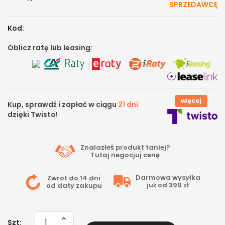
SPRZEDAWCĘ
Kod:
Oblicz ratę lub leasing:
więcej
Kup, sprawdź i zapłać w ciągu
21 dni
dzięki Twisto!
Znalazłeś produkt taniej?
Tutaj
negocjuj cenę
Darmowa wysyłka
Zwrot do 14 dni
już od 399 zł
od daty zakupu
Szt: