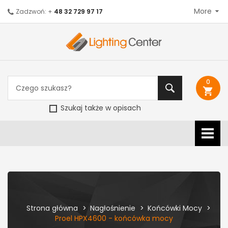
More
Zadzwoń: +
48 32 729 97 17
0
shopping_cart
Szukaj także w opisach
Strona główna
Nagłośnienie
Końcówki Mocy
Proel HPX4600 - końcówka mocy