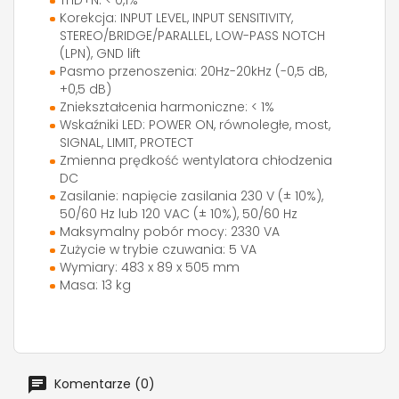
THD+N: < 0,1%
Korekcja: INPUT LEVEL, INPUT SENSITIVITY,
STEREO/BRIDGE/PARALLEL, LOW-PASS NOTCH
(LPN), GND lift
Pasmo przenoszenia: 20Hz-20kHz (-0,5 dB,
+0,5 dB)
Zniekształcenia harmoniczne: < 1%
Wskaźniki LED: POWER ON, równoległe, most,
SIGNAL, LIMIT, PROTECT
Zmienna prędkość wentylatora chłodzenia
DC
Zasilanie: napięcie zasilania 230 V (± 10%),
50/60 Hz lub 120 VAC (± 10%), 50/60 Hz
Maksymalny pobór mocy: 2330 VA
Zużycie w trybie czuwania: 5 VA
Wymiary: 483 x 89 x 505 mm
Masa: 13 kg
Komentarze (0)