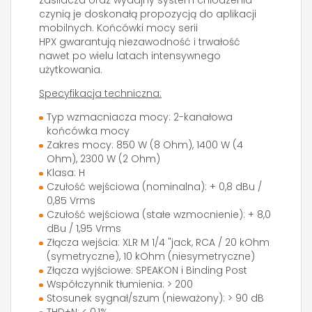
zasilacza oraz wydajny system chłodzenia
czynią je doskonałą propozycją do aplikacji
mobilnych. Końcówki mocy serii
HPX gwarantują niezawodność i trwałość
nawet po wielu latach intensywnego
użytkowania.
Specyfikacja techniczna:
Typ wzmacniacza mocy: 2-kanałowa
końcówka mocy
Zakres mocy: 850 W (8 Ohm), 1400 W (4
Ohm), 2300 W (2 Ohm)
Klasa: H
Czułość wejściowa (nominalna): + 0,8 dBu /
0,85 Vrms
Czułość wejściowa (stałe wzmocnienie): + 8,0
dBu / 1,95 Vrms
Złącza wejścia: XLR M 1/4 "jack, RCA / 20 kOhm
(symetryczne), 10 kOhm (niesymetryczne)
Złącza wyjściowe: SPEAKON i Binding Post
Współczynnik tłumienia: > 200
Stosunek sygnał/szum (nieważony): > 90 dB