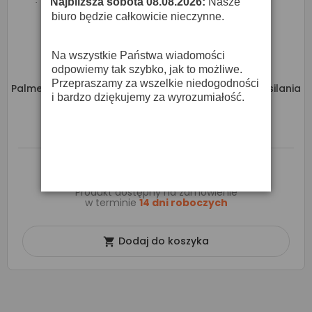
Najbliższa sobota 08.08.2026:
Nasze
·
biuro będzie całkowicie nieczynne.
Na wszystkie Państwa wiadomości
odpowiemy tak szybko, jak to możliwe.
Przepraszamy za wszelkie niedogodności
Palmer Pro PAN 48 - 2-Kanałowe Urządzenie Do Zasilania
i bardzo dziękujemy za wyrozumiałość.
Phantom
729,00 zł
888,00 zł
Produkt dostępny na zamówienie
w terminie
14 dni roboczych
Dodaj do koszyka
