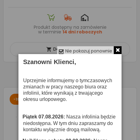
Produkt dostępny na zamówienie
w terminie
14 dni roboczych
Dodaj do koszyka

Nie pokazuj ponownie
Szanowni Klienci,
Uprzejmie informujemy o tymczasowych
zmianach w pracy naszego biura oraz
infolinii, które wynikają z trwającego
-18%
okresu urlopowego.
Piątek 07.08.2026:
Nasza infolinia będzie
·
niedostępna. W tym dniu zapraszamy do
kontaktu wyłącznie drogą mailową.