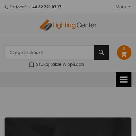
More
Zadzwoń: +
48 32 729 97 17
0
shopping_cart
Szukaj także w opisach