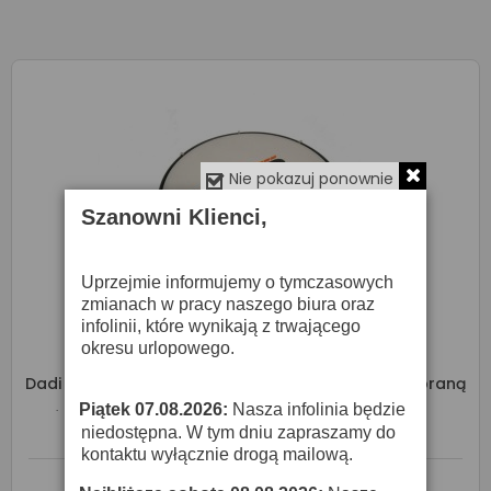
Nie pokazuj ponownie
Szanowni Klienci,
Uprzejmie informujemy o tymczasowych
zmianach w pracy naszego biura oraz
infolinii, które wynikają z trwającego
okresu urlopowego.
Dadi MT6102W - Tamburyno 10' Drewniane Z Membraną
Piątek 07.08.2026:
69,00 zł
Nasza infolinia będzie
·
niedostępna. W tym dniu zapraszamy do
kontaktu wyłącznie drogą mailową.
O DOSTĘPNOŚĆ ZAPYTAJ SPRZEDAWCĘ