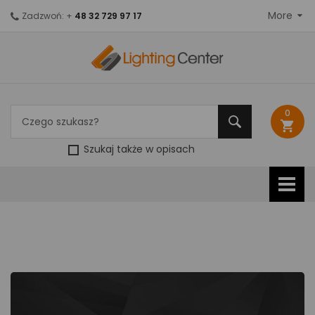
More
Zadzwoń: +
48 32 729 97 17
0
shopping_cart
Szukaj także w opisach