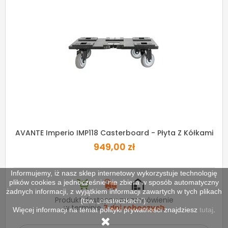
AVANTE Imperio IMP118 Casterboard - Płyta Z Kółkami
949,00 zł
Informujemy, iż nasz sklep internetowy wykorzystuje technologię
plików cookies a jednocześnie nie zbiera w sposób automatyczny
żadnych informacji, z wyjątkiem informacji zawartych w tych plikach
Produkt dostępny na zamówienie
(tzw. „ciasteczkach”).
w terminie
7 dni roboczych
Więcej informacji na temat polityki prywatności znajdziesz
tutaj
.