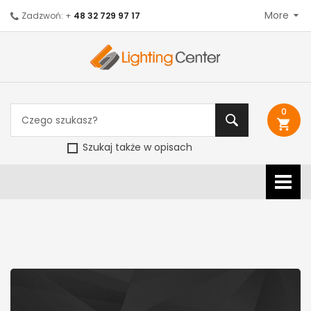
More
Zadzwoń: +
48 32 729 97 17
0
shopping_cart
Szukaj także w opisach