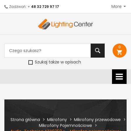
More
Zadzwoń: +
48 32 729 97 17
0
shopping_cart
Szukaj także w opisach
Strona główna
Mikrofony
Mikrofony przewodowe
Mikrofony Pojemnościowe