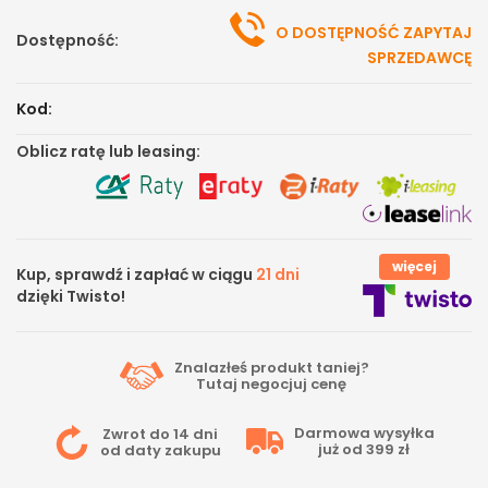
O DOSTĘPNOŚĆ ZAPYTAJ
Dostępność:
SPRZEDAWCĘ
Kod:
Oblicz ratę lub leasing:
więcej
Kup, sprawdź i zapłać w ciągu
21 dni
dzięki Twisto!
Znalazłeś produkt taniej?
Tutaj
negocjuj cenę
Darmowa wysyłka
Zwrot do 14 dni
już od 399 zł
od daty zakupu