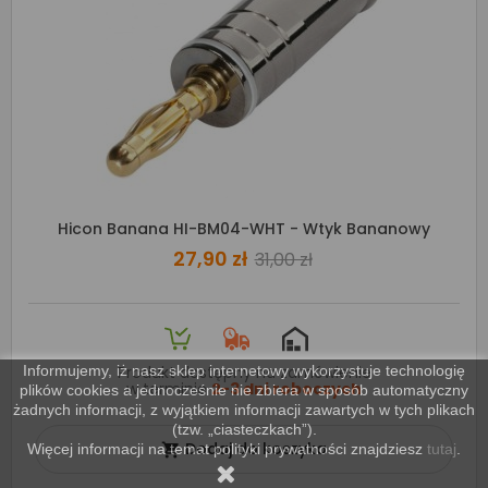
Hicon Banana HI-BM04-WHT - Wtyk Bananowy
27,90 zł
31,00 zł
Informujemy, iż nasz sklep internetowy wykorzystuje technologię
Produkt dostępny na zamówienie
w terminie
2-3 dni roboczych
plików cookies a jednocześnie nie zbiera w sposób automatyczny
żadnych informacji, z wyjątkiem informacji zawartych w tych plikach
(tzw. „ciasteczkach”).
Dodaj do koszyka
Więcej informacji na temat polityki prywatności znajdziesz
tutaj
.
