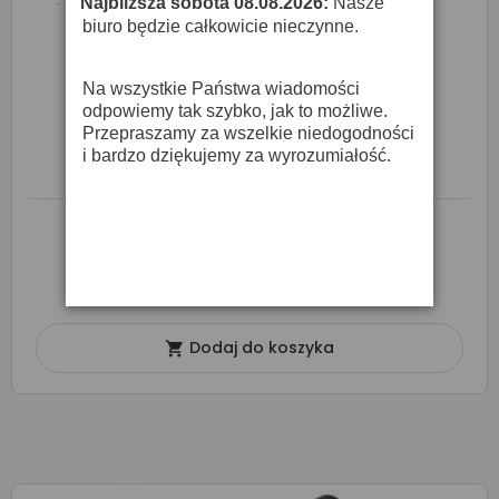
Najbliższa sobota 08.08.2026:
Nasze
·
biuro będzie całkowicie nieczynne.
Na wszystkie Państwa wiadomości
odpowiemy tak szybko, jak to możliwe.
Hicon HI-X3CMV - Wtyk XLR
Przepraszamy za wszelkie niedogodności
12,00 zł
i bardzo dziękujemy za wyrozumiałość.
Produkt dostępny na zamówienie
w terminie
2-3 dni roboczych
Dodaj do koszyka
