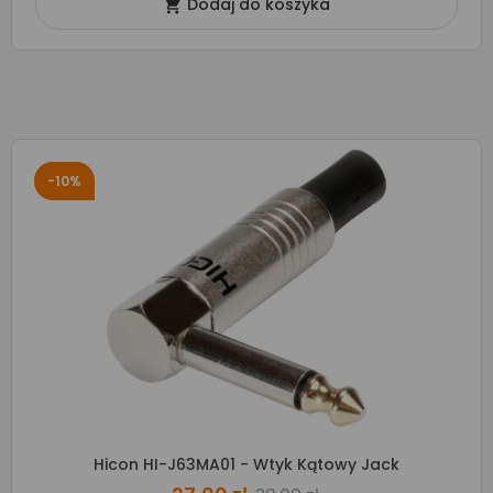
Dodaj do koszyka

-10%
Hicon HI-J63MA01 - Wtyk Kątowy Jack