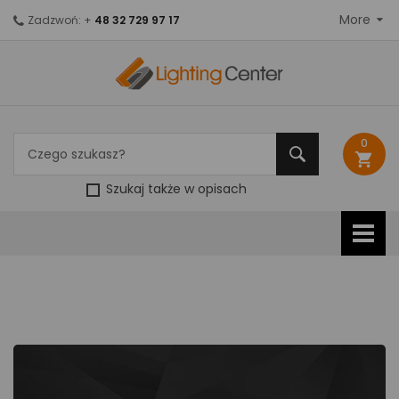
More
Zadzwoń: +
48 32 729 97 17
0
shopping_cart
Szukaj także w opisach