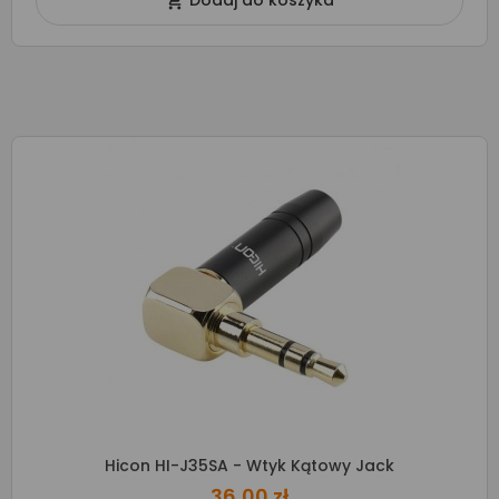
Dodaj do koszyka

Hicon HI-J35SA - Wtyk Kątowy Jack
36,00 zł