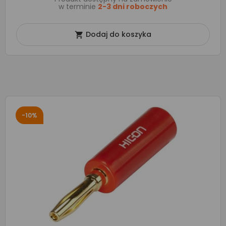
w terminie
2-3 dni roboczych
Dodaj do koszyka

-10%