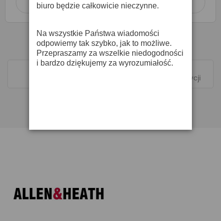
Dodaj do koszyka

biuro będzie całkowicie nieczynne.
Na wszystkie Państwa wiadomości
odpowiemy tak szybko, jak to możliwe.
Przepraszamy za wszelkie niedogodności
i bardzo dziękujemy za wyrozumiałość.
Pokazano 1-2 z 2 pozycji