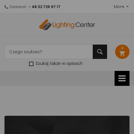
More
Zadzwoń: +
48 32 729 97 17
0
shopping_cart
Szukaj także w opisach