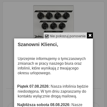
Nie pokazuj ponownie
Szanowni Klienci,
Uprzejmie informujemy o tymczasowych
zmianach w pracy naszego biura oraz
infolinii, które wynikają z trwającego
Diezel VH4-2 - Efekt Gitarowy
okresu urlopowego.
1 349,00 zł
Piątek 07.08.2026:
Nasza infolinia będzie
·
niedostępna. W tym dniu zapraszamy do
O DOSTĘPNOŚĆ ZAPYTAJ SPRZEDAWCĘ
kontaktu wyłącznie drogą mailową.
Najbliższa sobota 08.08.2026:
Nasze
·