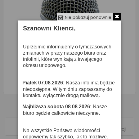
Nie pokazuj ponownie
Szanowni Klienci,
Uprzejmie informujemy o tymczasowych
zmianach w pracy naszego biura oraz
infolinii, które wynikają z trwającego
Catfish SM58 - Główka Mikrofonu
okresu urlopowego.
O DOSTĘPNOŚĆ ZAPYTAJ SPRZEDAWCĘ
Piątek 07.08.2026:
Nasza infolinia będzie
·
niedostępna. W tym dniu zapraszamy do

Zapytaj o cenę
kontaktu wyłącznie drogą mailową.
Najbliższa sobota 08.08.2026:
Nasze
·
biuro będzie całkowicie nieczynne.
Pokazano 1-2 z 2 pozycji
Na wszystkie Państwa wiadomości
odpowiemy tak szybko, jak to możliwe.