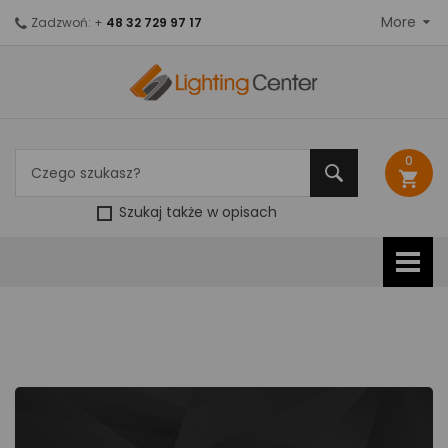
More
Zadzwoń: +
48 32 729 97 17
0
shopping_cart
Szukaj także w opisach