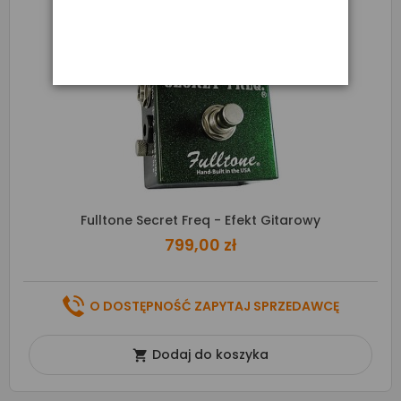
Fulltone Secret Freq - Efekt Gitarowy
799,00 zł
O DOSTĘPNOŚĆ ZAPYTAJ SPRZEDAWCĘ
Dodaj do koszyka
