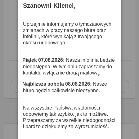
Szanowni Klienci,
Uprzejmie informujemy o tymczasowych
zmianach w pracy naszego biura oraz
infolinii, które wynikają z trwającego
Fulltone Supa-Trem - Efekt Gitarowy
okresu urlopowego.
895,00 zł
Piątek 07.08.2026:
Nasza infolinia będzie
·
niedostępna. W tym dniu zapraszamy do
O DOSTĘPNOŚĆ ZAPYTAJ SPRZEDAWCĘ
kontaktu wyłącznie drogą mailową.
Najbliższa sobota 08.08.2026:
Nasze
·
Dodaj do koszyka

biuro będzie całkowicie nieczynne.
Na wszystkie Państwa wiadomości
odpowiemy tak szybko, jak to możliwe.
Przepraszamy za wszelkie niedogodności
i bardzo dziękujemy za wyrozumiałość.