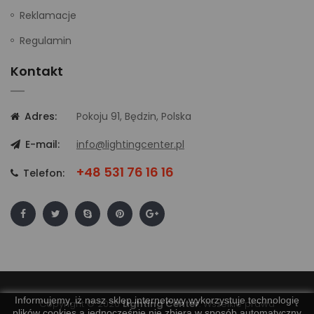
Reklamacje
Regulamin
Kontakt
Adres:
Pokoju 91, Będzin, Polska
E-mail:
info@lightingcenter.pl
+48 531 76 16 16
Telefon:
Informujemy, iż nasz sklep internetowy wykorzystuje technologię
Copyright © 2020
Lighting Center
. Wszelkie prawa
plików cookies a jednocześnie nie zbiera w sposób automatyczny