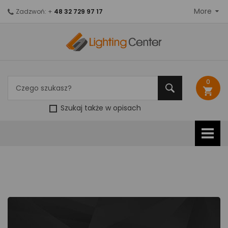
More
Zadzwoń: +
48 32 729 97 17
0
shopping_cart
Szukaj także w opisach