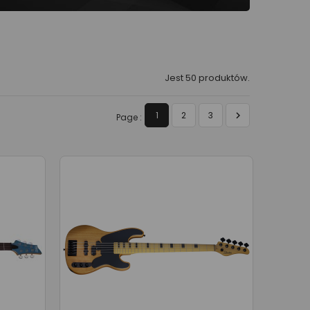
Jest 50 produktów.

1
2
3
Page :