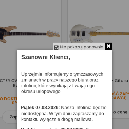
Nie pokazuj ponownie
Szanowni Klienci,
Uprzejmie informujemy o tymczasowych
zmianach w pracy naszego biura oraz
CTER CV-4 GNAT - Gitara
SCHECTER CV-4 IVY - Gitar
Basowa
infolinii, które wynikają z trwającego
okresu urlopowego.
O DOSTĘPNOŚĆ ZAP
SPRZEDAWCĘ
O DOSTĘPNOŚĆ ZAPYTAJ
SPRZEDAWCĘ
Piątek 07.08.2026:
Nasza infolinia będzie
·

Zapytaj o cenę
niedostępna. W tym dniu zapraszamy do

Zapytaj o cenę
kontaktu wyłącznie drogą mailową.