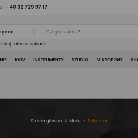
48 32 729 97 17
ń: +
egorie
zukaj także w opisach
NIE
100V
INSTRUMENTY
STUDIO
MIKROFONY
SŁ
Strona główna
Marki
Schecter