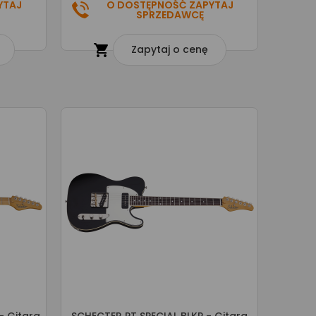
YTAJ
O DOSTĘPNOŚĆ ZAPYTAJ
SPRZEDAWCĘ

Zapytaj o cenę