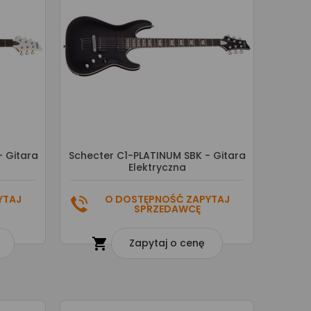
 Gitara
Schecter C1-PLATINUM SBK - Gitara
Elektryczna
YTAJ
O DOSTĘPNOŚĆ ZAPYTAJ
SPRZEDAWCĘ

Zapytaj o cenę