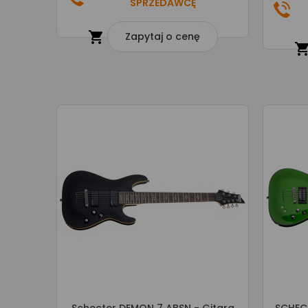
SPRZEDAWCĘ

Zapytaj o cenę