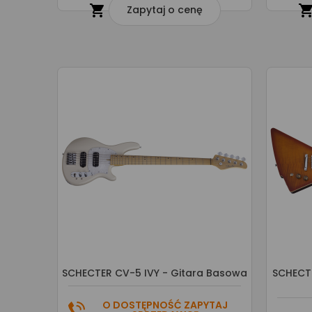

Zapytaj o cenę
SCHECTER CV-5 IVY - Gitara Basowa
SCHECTE
O DOSTĘPNOŚĆ ZAPYTAJ