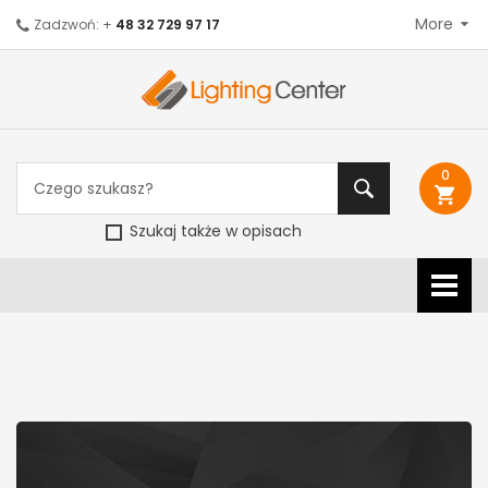
More
Zadzwoń: +
48 32 729 97 17
0
shopping_cart
Szukaj także w opisach