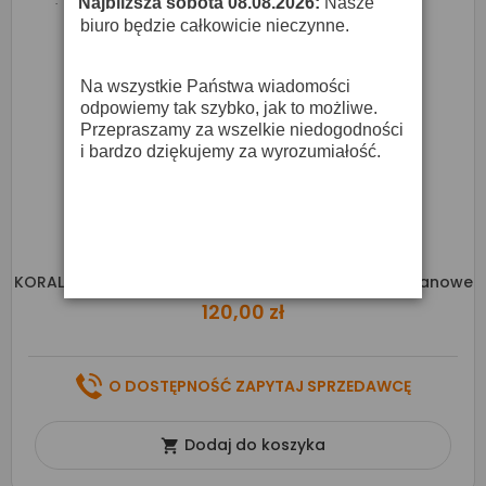
Najbliższa sobota 08.08.2026:
Nasze
·
biuro będzie całkowicie nieczynne.
Na wszystkie Państwa wiadomości
odpowiemy tak szybko, jak to możliwe.
Przepraszamy za wszelkie niedogodności
i bardzo dziękujemy za wyrozumiałość.
KORALA PUC-30-006 Junior Skeleton - Ukulele Sopranowe
120,00 zł
O DOSTĘPNOŚĆ ZAPYTAJ SPRZEDAWCĘ
Dodaj do koszyka
