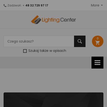
More
Zadzwoń: +
48 32 729 97 17
0
shopping_cart
Szukaj także w opisach