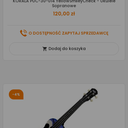
KORALA PUC-30-014 YellowSmileyCheck - Ukulele
Sopranowe
120,00 zł
O DOSTĘPNOŚĆ ZAPYTAJ SPRZEDAWCĘ
Dodaj do koszyka

-4%