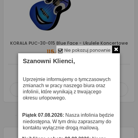
KORALA PUC-30-015 Blue Face - Ukulele Koncertowe
Nie pokazuj ponownie
115,00 zł
120,00 zł
Szanowni Klienci,
O DOSTĘPNOŚĆ ZAPYTAJ SPRZEDAWCĘ
Uprzejmie informujemy o tymczasowych
zmianach w pracy naszego biura oraz
Dodaj do koszyka

infolinii, które wynikają z trwającego
okresu urlopowego.
Piątek 07.08.2026:
Nasza infolinia będzie
·
niedostępna. W tym dniu zapraszamy do
kontaktu wyłącznie drogą mailową.