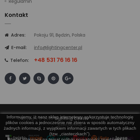
Regulamin
Kontakt
Adres:
Pokoju 91, Będzin, Polska
E-mail:
info@lightingcenter.pl
+48 531 76 16 16
Telefon:
Informujemy, iż nasz sklep internetowy wykorzystuje technologię
Copyright © 2020
Lighting Center
. Wszelkie prawa
plików cookies a jednocześnie nie zbiera w sposób automatyczny
zastrzeżone.
żadnych informacji, z wyjątkiem informacji zawartych w tych plikach
(tzw. „ciasteczkach”).
Więcej informacji na temat polityki prywatności znajdziesz
tutaj
.