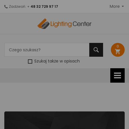
More
Zadzwoń: +
48 32 729 97 17
0
shopping_cart
Szukaj także w opisach