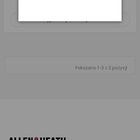
O DOSTĘPNOŚĆ ZAPYTAJ SPRZEDAWCĘ
Dodaj do koszyka

Pokazano 1-3 z 3 pozycji