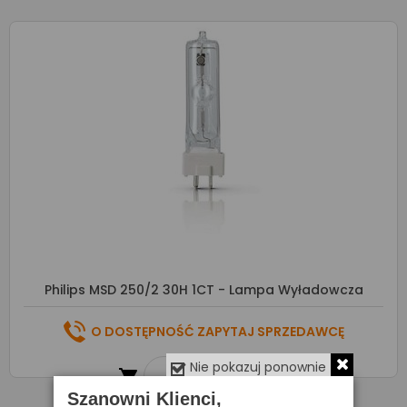
Philips MSD 250/2 30H 1CT - Lampa Wyładowcza
O DOSTĘPNOŚĆ ZAPYTAJ SPRZEDAWCĘ
Nie pokazuj ponownie

Zapytaj o cenę
Szanowni Klienci,