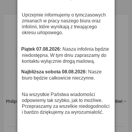
Uprzejmie informujemy o tymczasowych
zmianach w pracy naszego biura oraz
infolinii, które wynikają z trwającego
okresu urlopowego.
Piątek 07.08.2026:
Nasza infolinia będzie
·
niedostępna. W tym dniu zapraszamy do
kontaktu wyłącznie drogą mailową.
Najbliższa sobota 08.08.2026:
Nasze
·
biuro będzie całkowicie nieczynne.
Na wszystkie Państwa wiadomości
odpowiemy tak szybko, jak to możliwe.
Philips MASTERColour CDM-T 150W 942 G12 | Zimna Biel -
Żarówka Wyładowcza
Przepraszamy za wszelkie niedogodności
i bardzo dziękujemy za wyrozumiałość.
158,00 zł