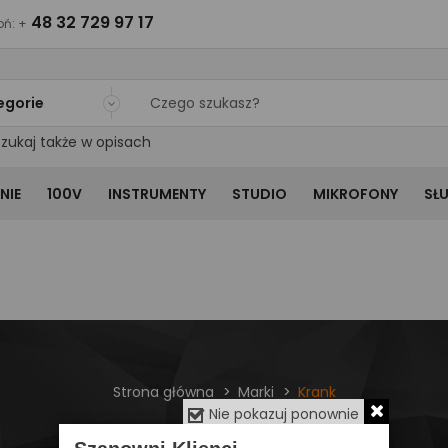
48 32 729 97 17
ń: +
egorie
zukaj także w opisach
NIE
100V
INSTRUMENTY
STUDIO
MIKROFONY
SŁ
Strona główna
Marki
Krank
Nie pokazuj ponownie