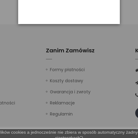
Zanim Zamówisz
Formy płatności
Koszty dostawy
Gwarancja i zwroty
atności
Reklamacje
Regulamin
lików cookies a jednocześnie nie zbiera w sposób automatyczny żadnych
„ciasteczkach”).