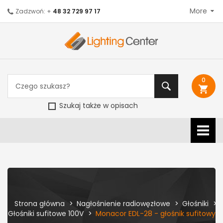
More
Zadzwoń: +
48 32 729 97 17
0
shopping_cart
Szukaj także w opisach
Strona główna
Nagłośnienie radiowęzłowe
Głośniki
Głośniki sufitowe 100V
Monacor EDL-28 - głośnik sufitowy