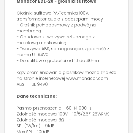
Monacor EDL-28 - głośniki sufitowe
Głośniki sufitowe PA•Technika 100V,
transformator audio z odczepami mocy
- Głośnik pełnopasmowy z podwójną
membraną
- Obudowa z tworzywa sztucznego z
metalową maskownicą
- Tworzywo ABS, samogasnące, zgodność z
normą UL 94V0
- Do sufitów o grubości od 10 do 40mm
Kąty promieniowania głośników można znaleźć
na stronie internetowej www.monacor.com
ABS UL 94V0
Dane techniczne:
Pasmo przenoszenia 60-14 000Hz
Zdolność mocowa, 100V 10/5/2.5/1.25WRMS
Zdolność mocowa, 8Ω -
SPL (1W/1m) 91dB
Max SPL 100dB