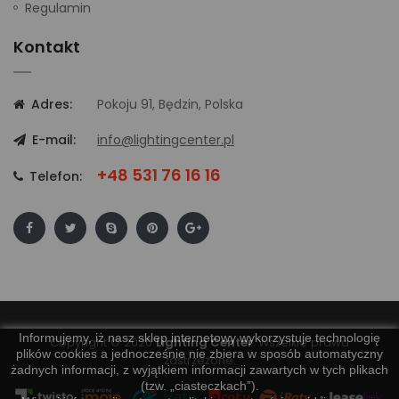
Regulamin
Kontakt
Adres:
Pokoju 91, Będzin, Polska
E-mail:
info@lightingcenter.pl
+48 531 76 16 16
Telefon:
Informujemy, iż nasz sklep internetowy wykorzystuje technologię
Copyright © 2020
Lighting Center
. Wszelkie prawa
plików cookies a jednocześnie nie zbiera w sposób automatyczny
zastrzeżone.
żadnych informacji, z wyjątkiem informacji zawartych w tych plikach
(tzw. „ciasteczkach”).