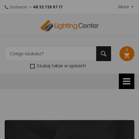
More
Zadzwoń: +
48 32 729 97 17
0
shopping_cart
Szukaj także w opisach