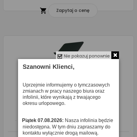

Zapytaj o cenę
Nie pokazuj ponownie
Szanowni Klienci,
Uprzejmie informujemy o tymczasowych
zmianach w pracy naszego biura oraz
infolinii, które wynikają z trwającego
okresu urlopowego.
Piątek 07.08.2026:
Nasza infolinia będzie
·
Hamilton KB95E1 - Pulpit Na Nuty
niedostępna. W tym dniu zapraszamy do
kontaktu wyłącznie drogą mailową.