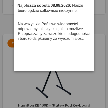
O DOSTĘPNOŚĆ ZAPYTAJ SPRZEDAWCĘ
Najbliższa sobota 08.08.2026:
Nasze
·
biuro będzie całkowicie nieczynne.

Zapytaj o cenę
Na wszystkie Państwa wiadomości
odpowiemy tak szybko, jak to możliwe.
Przepraszamy za wszelkie niedogodności
i bardzo dziękujemy za wyrozumiałość.
-13%
Hamilton KB400K - Statyw Pod Keyboard