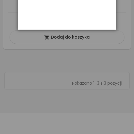
179,00 zł
O DOSTĘPNOŚĆ ZAPYTAJ SPRZEDAWCĘ
Dodaj do koszyka

Pokazano 1-3 z 3 pozycji