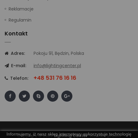
Reklamacje
Regulamin
Kontakt
Adres:
Pokoju 91, Będzin, Polska
E-mail:
info@lightingcenter.pl
+48 531 76 16 16
Telefon:
Informujemy, iż nasz sklep internetowy wykorzystuje technologię
Copyright © 2020
Lighting Center
. Wszelkie prawa