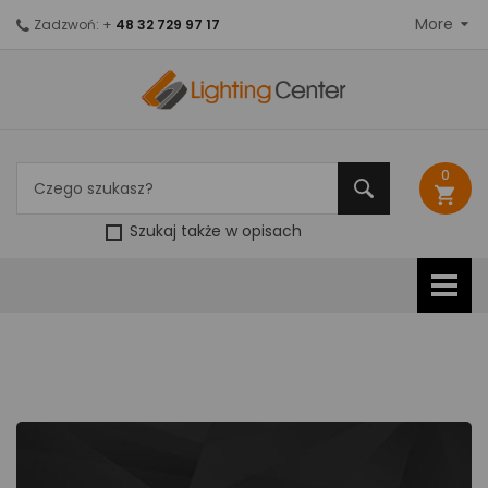
More
Zadzwoń: +
48 32 729 97 17
0
shopping_cart
Szukaj także w opisach