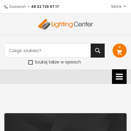
More
Zadzwoń: +
48 32 729 97 17
0
shopping_cart
Szukaj także w opisach