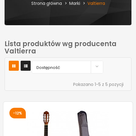
Strona główna
Marki
Valtierra
Lista produktów wg producenta
Valtierra

Dostępność
Pokazano 1-5 z 5 pozycji
-12%