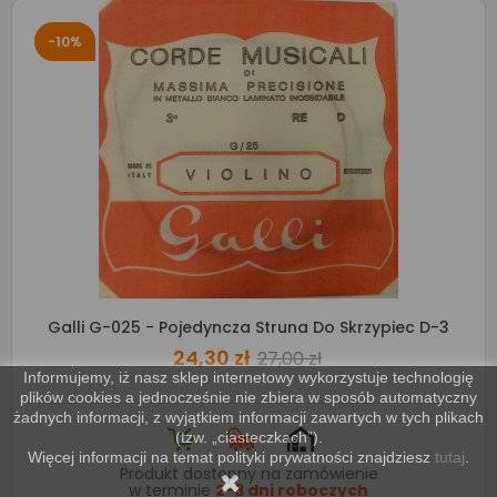
-10%
Galli G-025 - Pojedyncza Struna Do Skrzypiec D-3
24,30 zł
27,00 zł
Informujemy, iż nasz sklep internetowy wykorzystuje technologię
plików cookies a jednocześnie nie zbiera w sposób automatyczny
żadnych informacji, z wyjątkiem informacji zawartych w tych plikach
(tzw. „ciasteczkach”).
Więcej informacji na temat polityki prywatności znajdziesz
tutaj
.
Produkt dostępny na zamówienie
w terminie
2-3 dni roboczych