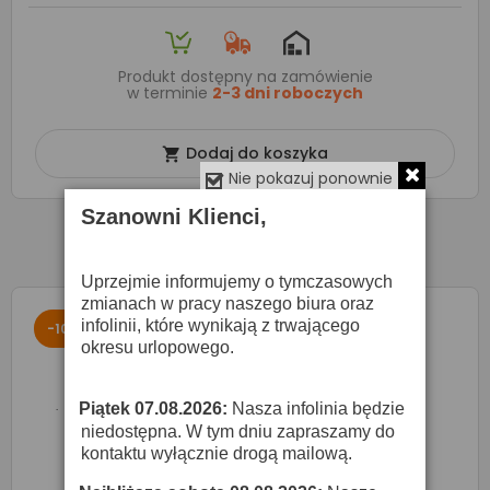
Produkt dostępny na zamówienie
w terminie
2-3 dni roboczych
Dodaj do koszyka

Nie pokazuj ponownie
Szanowni Klienci,
Uprzejmie informujemy o tymczasowych
zmianach w pracy naszego biura oraz
infolinii, które wynikają z trwającego
-10%
okresu urlopowego.
Piątek 07.08.2026:
Nasza infolinia będzie
·
niedostępna. W tym dniu zapraszamy do
kontaktu wyłącznie drogą mailową.