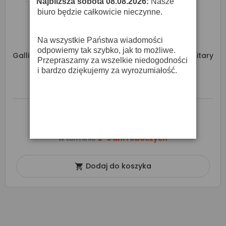
Najbliższa sobota 08.08.2026:
Nasze
·
biuro będzie całkowicie nieczynne.
Na wszystkie Państwa wiadomości
odpowiemy tak szybko, jak to możliwe.
Galli EG1252 Blues Heavy - Struny Powlekane Do Gitary
Przepraszamy za wszelkie niedogodności
Elektrycznej
i bardzo dziękujemy za wyrozumiałość.
47,70 zł
53,00 zł
Produkt dostępny na zamówienie
w terminie
2-3 dni roboczych
Dodaj do koszyka
