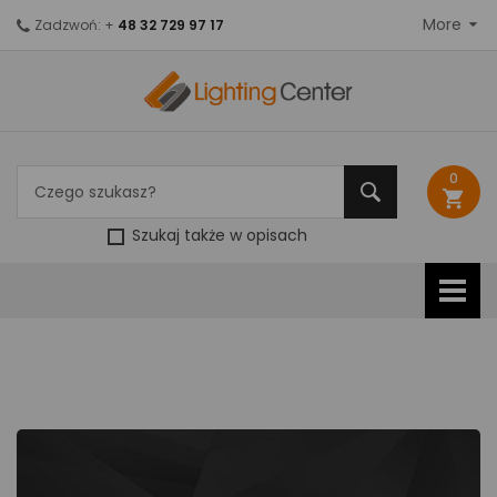
More
Zadzwoń: +
48 32 729 97 17
0
shopping_cart
Szukaj także w opisach