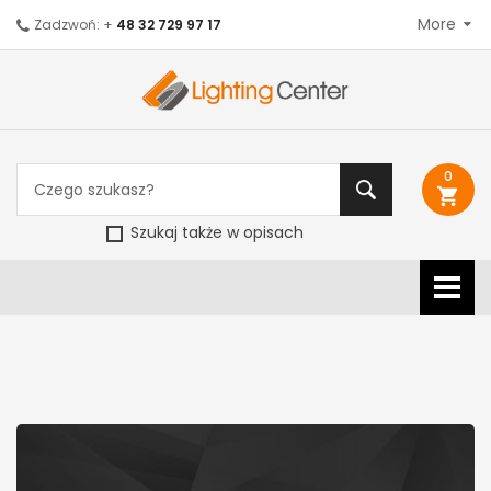
More
Zadzwoń: +
48 32 729 97 17
0
shopping_cart
Szukaj także w opisach