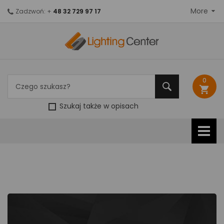
More
Zadzwoń: +
48 32 729 97 17
0
shopping_cart
Szukaj także w opisach