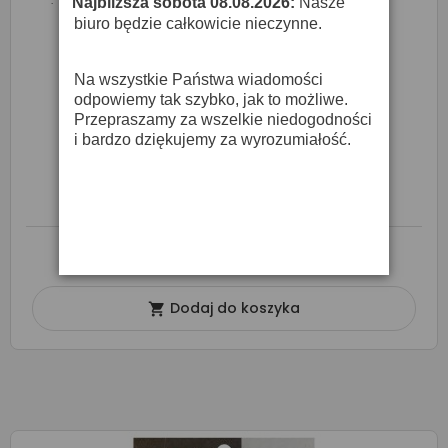
Najbliższa sobota 08.08.2026:
Nasze
·
biuro będzie całkowicie nieczynne.
Na wszystkie Państwa wiadomości
odpowiemy tak szybko, jak to możliwe.
Przepraszamy za wszelkie niedogodności
i bardzo dziękujemy za wyrozumiałość.
Stagg CPK 01 - Zestaw Perkusyjny Dla Dzieci
182,75 zł
215,00 zł
O DOSTĘPNOŚĆ ZAPYTAJ SPRZEDAWCĘ
Dodaj do koszyka
