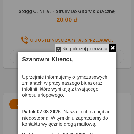
Stagg CL NT AL - Struny Do Gitary Klasycznej
20,00 zł
O DOSTĘPNOŚĆ ZAPYTAJ SPRZEDAWCĘ
Nie pokazuj ponownie
Dodaj do koszyka

Szanowni Klienci,
Uprzejmie informujemy o tymczasowych
zmianach w pracy naszego biura oraz
infolinii, które wynikają z trwającego
okresu urlopowego.
-15%
Piątek 07.08.2026:
Nasza infolinia będzie
·
niedostępna. W tym dniu zapraszamy do
kontaktu wyłącznie drogą mailową.