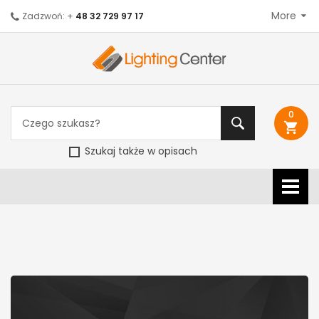
More
Zadzwoń: +
48 32 729 97 17
0
shopping_cart
Szukaj także w opisach