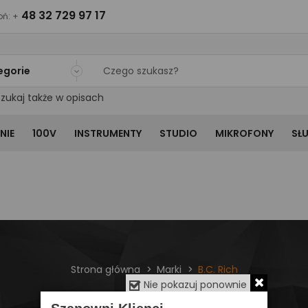
48 32 729 97 17
ń: +
egorie
zukaj także w opisach
NIE
100V
INSTRUMENTY
STUDIO
MIKROFONY
SŁ
Strona główna
Marki
B.C. Rich
Nie pokazuj ponownie