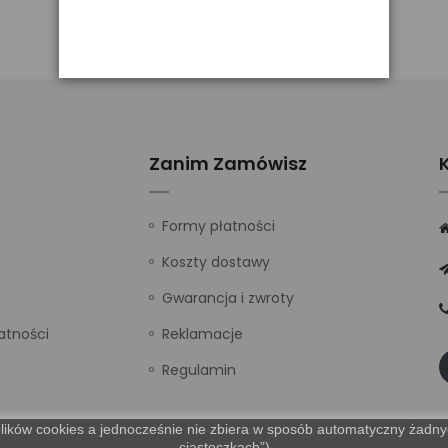
Zanim Zamówisz
Formy płatności
Koszty dostawy
Gwarancja i zwroty
atności
Reklamacje
Regulamin
lików cookies a jednocześnie nie zbiera w sposób automatyczny żadnych
„ciasteczkach”).