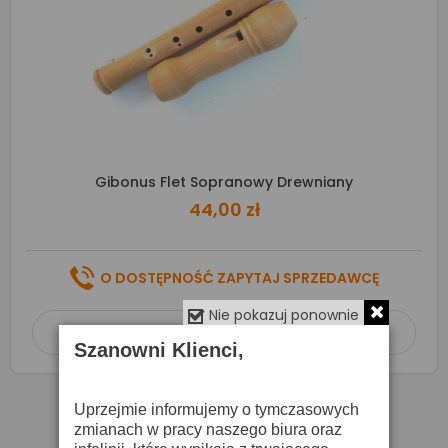
Gibonus Flet Sopranowy Drewniany
44,00 zł
O DOSTĘPNOŚĆ ZAPYTAJ SPRZEDAWCĘ
Nie pokazuj ponownie
Dodaj do koszyka

Szanowni Klienci,
Uprzejmie informujemy o tymczasowych
zmianach w pracy naszego biura oraz