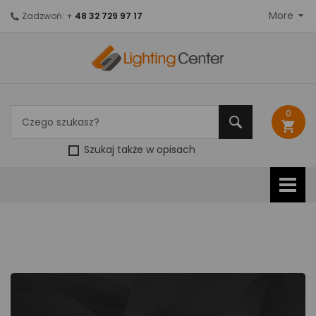
More
Zadzwoń: +
48 32 729 97 17
0
shopping_cart
Szukaj także w opisach