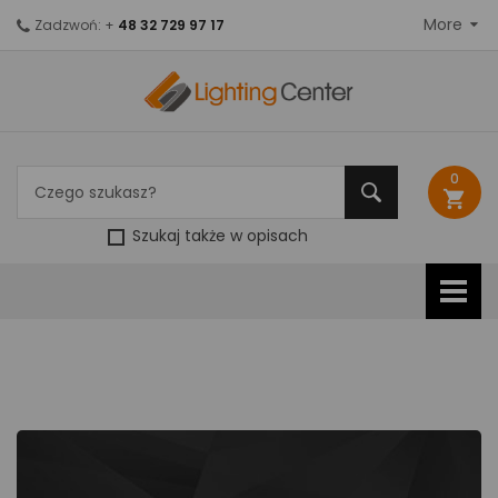
More
Zadzwoń: +
48 32 729 97 17
0
shopping_cart
Szukaj także w opisach