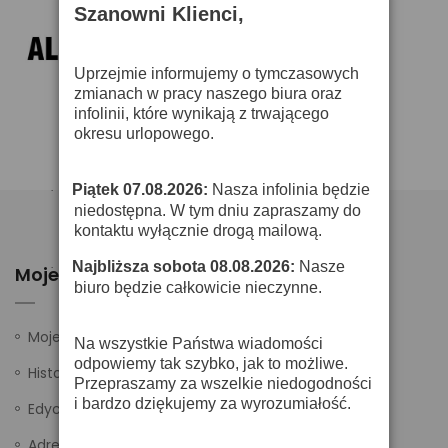
Szanowni Klienci,
Uprzejmie informujemy o tymczasowych
zmianach w pracy naszego biura oraz
infolinii, które wynikają z trwającego
okresu urlopowego.
Piątek 07.08.2026:
Nasza infolinia będzie
·
niedostępna. W tym dniu zapraszamy do
kontaktu wyłącznie drogą mailową.
Najbliższa sobota 08.08.2026:
Nasze
·
Moje Konto
biuro będzie całkowicie nieczynne.
Moje ustawienia
Na wszystkie Państwa wiadomości
odpowiemy tak szybko, jak to możliwe.
Historia zamówień
Przepraszamy za wszelkie niedogodności
i bardzo dziękujemy za wyrozumiałość.
Edycja danych
Adresy