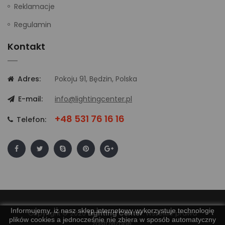
Reklamacje
Regulamin
Kontakt
Adres:
Pokoju 91, Będzin, Polska
E-mail:
info@lightingcenter.pl
+48 531 76 16 16
Telefon:
Informujemy, iż nasz sklep internetowy wykorzystuje technologię
Copyright © 2020
Lighting Center
. Wszelkie prawa
plików cookies a jednocześnie nie zbiera w sposób automatyczny
zastrzeżone.