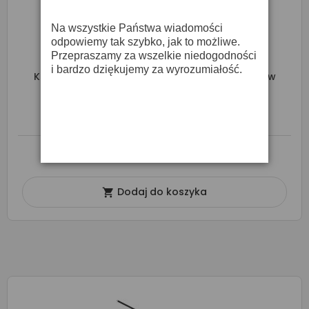
Na wszystkie Państwa wiadomości
odpowiemy tak szybko, jak to możliwe.
Przepraszamy za wszelkie niedogodności
i bardzo dziękujemy za wyrozumiałość.
Konig & Meyer 210/9 Microphone Stand - Statyw
Mikrofonowy (104942)
442,00 zł
O DOSTĘPNOŚĆ ZAPYTAJ SPRZEDAWCĘ
Dodaj do koszyka
