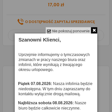
17,00 zł
O DOSTĘPNOŚĆ ZAPYTAJ SPRZEDAWCĘ
Nie pokazuj ponownie
Dodaj do koszyka

Szanowni Klienci,
Uprzejmie informujemy o tymczasowych
zmianach w pracy naszego biura oraz
infolinii, które wynikają z trwającego
okresu urlopowego.
Piątek 07.08.2026:
Nasza infolinia będzie
·
niedostępna. W tym dniu zapraszamy do
kontaktu wyłącznie drogą mailową.
Najbliższa sobota 08.08.2026:
Nasze
·
biuro będzie całkowicie nieczynne.