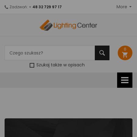
More
Zadzwoń: +
48 32 729 97 17
0
shopping_cart
Szukaj także w opisach