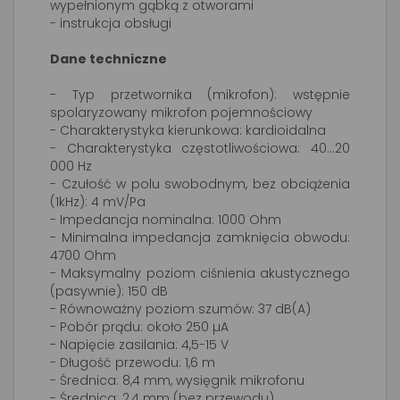
wypełnionym gąbką z otworami
- instrukcja obsługi
Dane techniczne
- Typ przetwornika (mikrofon): wstępnie
spolaryzowany mikrofon pojemnościowy
- Charakterystyka kierunkowa: kardioidalna
- Charakterystyka częstotliwościowa: 40...20
000 Hz
- Czułość w polu swobodnym, bez obciążenia
(1kHz): 4 mV/Pa
- Impedancja nominalna: 1000 Ohm
- Minimalna impedancja zamknięcia obwodu:
4700 Ohm
- Maksymalny poziom ciśnienia akustycznego
(pasywnie): 150 dB
- Równoważny poziom szumów: 37 dB(A)
- Pobór prądu: około 250 µA
- Napięcie zasilania: 4,5-15 V
- Długość przewodu: 1,6 m
- Średnica: 8,4 mm, wysięgnik mikrofonu
- Średnica: 2,4 mm (bez przewodu)