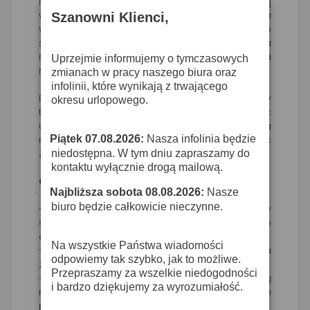
HSP 4 jest obecnie dostępny w ulepszonej
wersji z nowym klipsem mocowania
Szanowni Klienci,
wysięgnika mikrofonu. Nowy klips to bardzo
solidna i zwarta konstrukcja, która zapewnia
niezwykle bezpieczne połączenie wysięgnika
Uprzejmie informujemy o tymczasowych
mikrofonu.
zmianach w pracy naszego biura oraz
infolinii, które wynikają z trwającego
Pałąk wokółszyjny HSP wyposażony w starszy
okresu urlopowego.
typ klipsu mocującego może zostać
unowocześniony przez wymianę klipsu na
Piątek 07.08.2026:
Nasza infolinia będzie
nowy, który jest dostępny jako część
·
zapasowa.
niedostępna. W tym dniu zapraszamy do
kontaktu wyłącznie drogą mailową.
Cechy
Najbliższa sobota 08.08.2026:
Nasze
·
biuro będzie całkowicie nieczynne.
- System modułowy – wszystkie elementy
systemu są łatwo wymienne i wzajemnie
dopasowane.
Na wszystkie Państwa wiadomości
- Doskonała odporność na sprzężenia
odpowiemy tak szybko, jak to możliwe.
zwrotne.
Przepraszamy za wszelkie niedogodności
- Mikrofon jest wyposażony w zdejmowaną
i bardzo dziękujemy za wyrozumiałość.
nasadkę, która stanowi integralny ekran
przeciwwietrzny/pop.