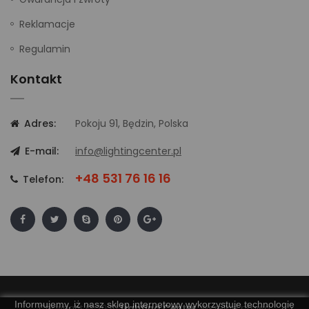
Reklamacje
Regulamin
Kontakt
Adres:
Pokoju 91, Będzin, Polska
E-mail:
info@lightingcenter.pl
+48 531 76 16 16
Telefon:
Informujemy, iż nasz sklep internetowy wykorzystuje technologię
Copyright © 2020
Lighting Center
. Wszelkie prawa