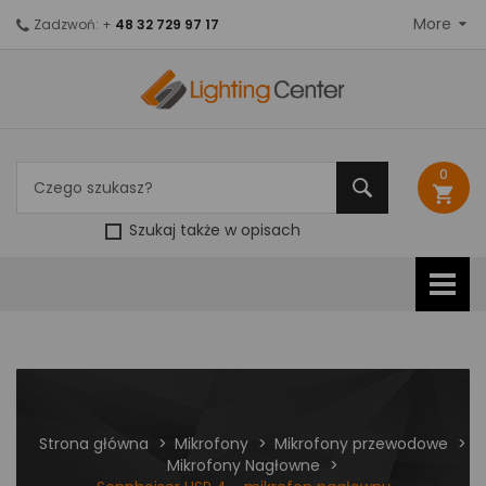
More
Zadzwoń: +
48 32 729 97 17
0
shopping_cart
Szukaj także w opisach
Strona główna
Mikrofony
Mikrofony przewodowe
Mikrofony Nagłowne