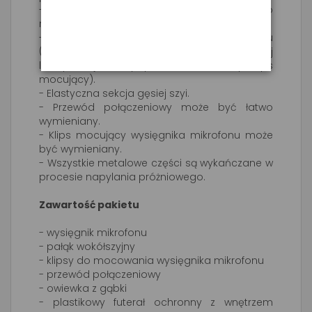
- Indywidualne dopasowanie do głów o
różnych wielkościach.
- Odporny na skręcenia wysięgnik mikrofonu
(Ø 2.0 mm), który można zamocować z lewej
lub prawej strony pałąka (odłączany klips
mocujący).
- Elastyczna sekcja gęsiej szyi.
- Przewód połączeniowy może być łatwo
wymieniany.
- Klips mocujący wysięgnika mikrofonu może
być wymieniany.
- Wszystkie metalowe części są wykańczane w
procesie napylania próżniowego.
Zawartość pakietu
- wysięgnik mikrofonu
- pałąk wokółszyjny
- klipsy do mocowania wysięgnika mikrofonu
- przewód połączeniowy
- owiewka z gąbki
- plastikowy futerał ochronny z wnętrzem