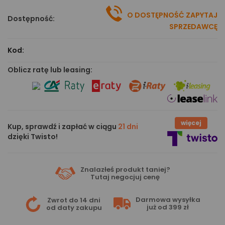
O DOSTĘPNOŚĆ ZAPYTAJ
Dostępność:
SPRZEDAWCĘ
Kod:
Oblicz ratę lub leasing:
więcej
Kup, sprawdź i zapłać w ciągu
21 dni
dzięki Twisto!
Znalazłeś produkt taniej?
Tutaj
negocjuj cenę
Darmowa wysyłka
Zwrot do 14 dni
już od 399 zł
od daty zakupu