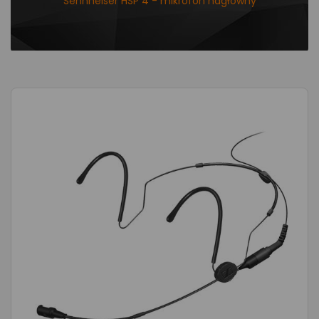
Sennheiser HSP 4 - mikrofon nagłowny