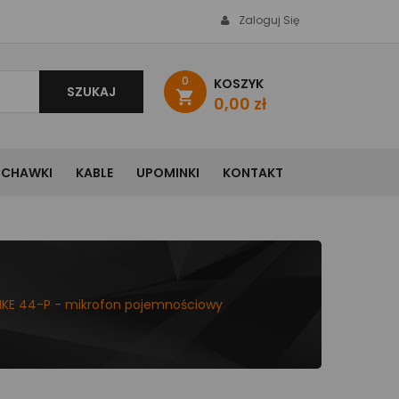
Zaloguj Się
0
KOSZYK
SZUKAJ
shopping_cart
0,00 zł
UCHAWKI
KABLE
UPOMINKI
KONTAKT
MKE 44-P - mikrofon pojemnościowy