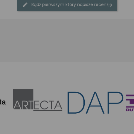
Bądź pierwszym który napisze recenzję