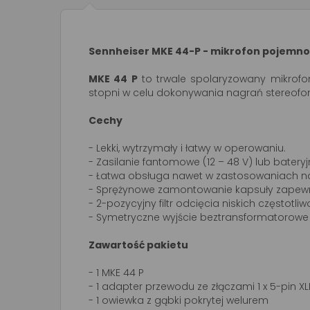
Sennheiser MKE 44-P - mikrofon pojemn
MKE 44 P
to trwale spolaryzowany mikrofo
stopni w celu dokonywania nagrań stereofon
Cechy
- Lekki, wytrzymały i łatwy w operowaniu.
- Zasilanie fantomowe (12 – 48 V) lub bateryjne
- Łatwa obsługa nawet w zastosowaniach na
- Sprężynowe zamontowanie kapsuły zapewni
- 2-pozycyjny filtr odcięcia niskich częstotliw
- Symetryczne wyjście beztransformatorowe
Zawartość pakietu
- 1 MKE 44 P
- 1 adapter przewodu ze złączami 1 x 5-pin XL
- 1 owiewka z gąbki pokrytej welurem