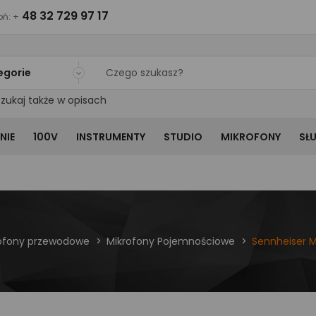
48 32 729 97 17
ń: +
egorie
zukaj także w opisach
NIE
100V
INSTRUMENTY
STUDIO
MIKROFONY
SŁ
ofony przewodowe
Mikrofony Pojemnościowe
Sennheiser 