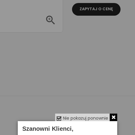
ZAPYTAJ O CENĘ

Nie pokazuj ponownie
Szanowni Klienci,