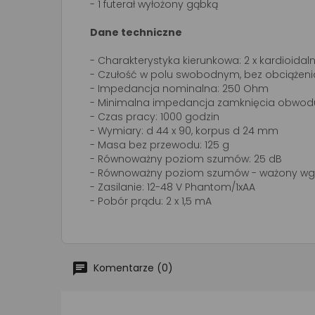
- 1 futerał wyłożony gąbką
Dane techniczne
- Charakterystyka kierunkowa: 2 x kardioidal
- Czułość w polu swobodnym, bez obciążenia 
- Impedancja nominalna: 250 Ohm
- Minimalna impedancja zamknięcia obwod
- Czas pracy: 1000 godzin
- Wymiary: d 44 x 90, korpus d 24 mm
- Masa bez przewodu: 125 g
- Równoważny poziom szumów: 25 dB
- Równoważny poziom szumów - ważony wg 
- Zasilanie: 12-48 V Phantom/1xAA
- Pobór prądu: 2 x 1,5 mA
Komentarze (0)