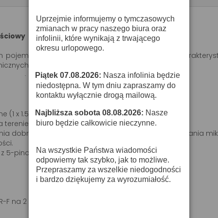
Uprzejmie informujemy o tymczasowych
zmianach w pracy naszego biura oraz
ościowy
infolinii, które wynikają z trwającego
okresu urlopowego.
n pojemnościowy, który posiada dwie kapsuły o charakteryst
icznych XY.
Piątek 07.08.2026:
Nasza infolinia będzie
·
niedostępna. W tym dniu zapraszamy do
kontaktu wyłącznie drogą mailową.
Najbliższa sobota 08.08.2026:
Nasze
 (1 x 1.5 V AA).
·
biuro będzie całkowicie nieczynne.
 terenie otwartym.
a dobrą izolację od zakłóceń wynikających z operowania mi
ości.
Na wszystkie Państwa wiadomości
 z 5-pinowym złączem XLR.
odpowiemy tak szybko, jak to możliwe.
Przepraszamy za wszelkie niedogodności
i bardzo dziękujemy za wyrozumiałość.
R-F na 2 x 2-pin XLR-M