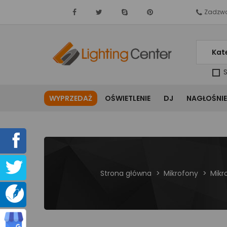
Zadzwo
Kat
S
WYPRZEDAŻ
OŚWIETLENIE
DJ
NAGŁOŚNIE
Strona główna
Mikrofony
Mikr