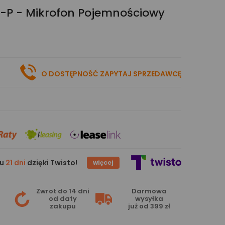
-P - Mikrofon Pojemnościowy
O DOSTĘPNOŚĆ ZAPYTAJ SPRZEDAWCĘ
gu
21 dni
dzięki Twisto!
więcej
Zwrot do 14 dni
Darmowa
od daty
wysyłka
zakupu
już od 399 zł