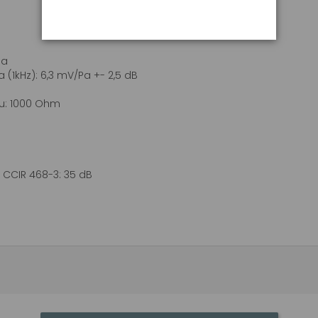
na
(1kHz): 6,3 mV/Pa +- 2,5 dB
u: 1000 Ohm
CCIR 468-3: 35 dB