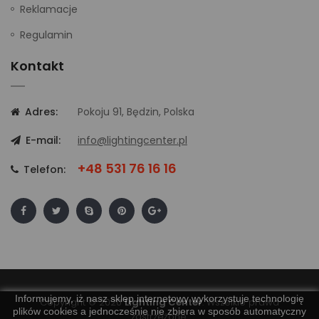
Reklamacje
Regulamin
Kontakt
Adres:
Pokoju 91, Będzin, Polska
E-mail:
info@lightingcenter.pl
+48 531 76 16 16
Telefon:
Informujemy, iż nasz sklep internetowy wykorzystuje technologię
Copyright © 2020
Lighting Center
. Wszelkie prawa
plików cookies a jednocześnie nie zbiera w sposób automatyczny
zastrzeżone.