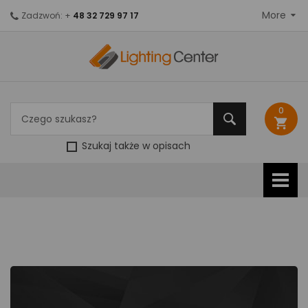
More
Zadzwoń: +
48 32 729 97 17
0
shopping_cart
Szukaj także w opisach