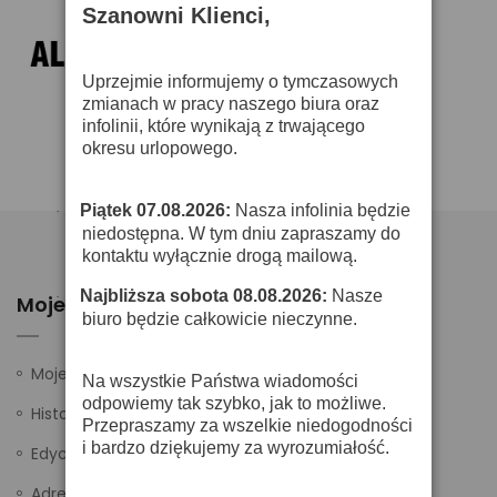
Szanowni Klienci,
Uprzejmie informujemy o tymczasowych
zmianach w pracy naszego biura oraz
infolinii, które wynikają z trwającego
okresu urlopowego.
Piątek 07.08.2026:
Nasza infolinia będzie
·
niedostępna. W tym dniu zapraszamy do
kontaktu wyłącznie drogą mailową.
Najbliższa sobota 08.08.2026:
Nasze
·
Moje Konto
biuro będzie całkowicie nieczynne.
Moje ustawienia
Na wszystkie Państwa wiadomości
odpowiemy tak szybko, jak to możliwe.
Historia zamówień
Przepraszamy za wszelkie niedogodności
i bardzo dziękujemy za wyrozumiałość.
Edycja danych
Adresy