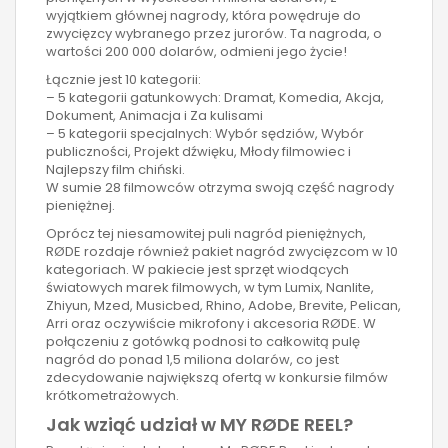
wyjątkiem głównej nagrody, która powędruje do
zwycięzcy wybranego przez jurorów. Ta nagroda, o
wartości 200 000 dolarów, odmieni jego życie!
Łącznie jest 10 kategorii:
– 5 kategorii gatunkowych: Dramat, Komedia, Akcja,
Dokument, Animacja i Za kulisami
– 5 kategorii specjalnych: Wybór sędziów, Wybór
publiczności, Projekt dźwięku, Młody filmowiec i
Najlepszy film chiński.
W sumie 28 filmowców otrzyma swoją część nagrody
pieniężnej.
Oprócz tej niesamowitej puli nagród pieniężnych,
RØDE rozdaje również pakiet nagród zwycięzcom w 10
kategoriach. W pakiecie jest sprzęt wiodących
światowych marek filmowych, w tym Lumix, Nanlite,
Zhiyun, Mzed, Musicbed, Rhino, Adobe, Brevite, Pelican,
Arri oraz oczywiście mikrofony i akcesoria RØDE. W
połączeniu z gotówką podnosi to całkowitą pulę
nagród do ponad 1,5 miliona dolarów, co jest
zdecydowanie największą ofertą w konkursie filmów
krótkometrażowych.
Jak wziąć udział w MY RØDE REEL?