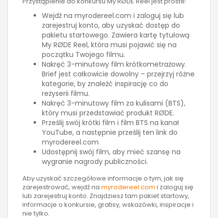
Przystąpienie do konkursu My RØDE Reel jest proste:
Wejdź na myrodereel.com i zaloguj się lub
zarejestruj konto, aby uzyskać dostęp do
pakietu startowego. Zawiera kartę tytułową
My RØDE Reel, która musi pojawić się na
początku Twojego filmu.
Nakręć 3-minutowy film krótkometrażowy.
Brief jest całkowicie dowolny – przejrzyj różne
kategorie, by znaleźć inspirację co do
reżyserii filmu.
Nakręć 3-minutowy film za kulisami (BTS),
który musi przedstawiać produkt RØDE.
Prześlij swój krótki film i film BTS na kanał
YouTube, a następnie prześlij ten link do
myrodereel.com
Udostępnij swój film, aby mieć szansę na
wygranie nagrody publiczności.
Aby uzyskać szczegółowe informacje o tym, jak się
zarejestrować, wejdź na
myrodereel.com
i zaloguj się
lub zarejestruj konto. Znajdziesz tam pakiet startowy,
informacje o konkursie, gratisy, wskazówki, inspiracje i
nie tylko.