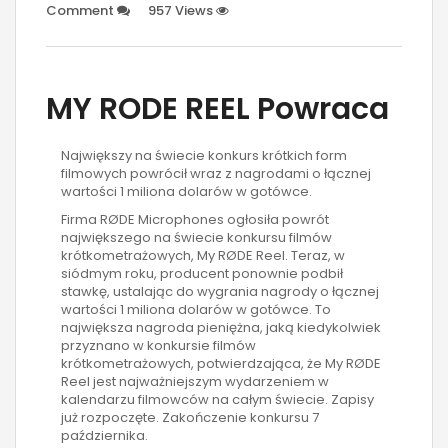
Comment
957 Views
MY RODE REEL Powraca
Największy na świecie konkurs krótkich form
filmowych powrócił wraz z nagrodami o łącznej
wartości 1 miliona dolarów w gotówce.
Firma RØDE Microphones ogłosiła powrót
największego na świecie konkursu filmów
krótkometrażowych, My RØDE Reel. Teraz, w
siódmym roku, producent ponownie podbił
stawkę, ustalając do wygrania nagrody o łącznej
wartości 1 miliona dolarów w gotówce. To
największa nagroda pieniężna, jaką kiedykolwiek
przyznano w konkursie filmów
krótkometrażowych, potwierdzająca, że My RØDE
Reel jest najważniejszym wydarzeniem w
kalendarzu filmowców na całym świecie. Zapisy
już rozpoczęte. Zakończenie konkursu 7
października.