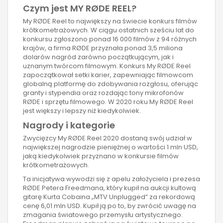
Czym jest MY RØDE REEL?
My RØDE Reel to największy na świecie konkurs filmów
krótkometrażowych. W ciągu ostatnich sześciu lat do
konkursu zgłoszono ponad 16 000 filmów z 94 różnych
krajów, a firma RØDE przyznała ponad 3,5 miliona
dolarów nagród zarówno początkującym, jak i
uznanym twórcom filmowym. Konkurs My RØDE Reel
zapoczątkował setki karier, zapewniając filmowcom
globalną platformę do zdobywania rozgłosu, oferując
granty i stypendia oraz rozdając tony mikrofonów
RØDE i sprzętu filmowego. W 2020 roku My RØDE Reel
jest większy i lepszy niż kiedykolwiek.
Nagrody i kategorie
Zwycięzcy My RØDE Reel 2020 dostaną swój udział w
największej nagrodzie pieniężnej o wartości 1 mln USD,
jaką kiedykolwiek przyznano w konkursie filmów
krótkometrażowych.
Ta inicjatywa wywodzi się z apelu założyciela i prezesa
RØDE Petera Freedmana, który kupił na aukcji kultową
gitarę Kurta Cobaina „MTV Unplugged” za rekordową
cenę 6,01 mln USD. Kupił ją po to, by zwrócić uwagę na
zmagania światowego przemysłu artystycznego.