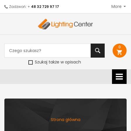
More
Zadzwoń: +
48 32 729 97 17
0
shopping_cart
Szukaj także w opisach
Strona główna