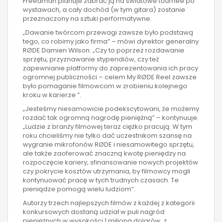
Freedman planuje zabrać ją na światowe tournee po
wystawach, a cały dochód (w tym gitara) zostanie
przeznaczony na sztuki performatywne.
„Dawanie twórcom przewagi zawsze było podstawą
tego, co robimy jako firma” – mówi dyrektor generalny
RØDE Damien Wilson. „Czy to poprzez rozdawanie
sprzętu, przyznawanie stypendiów, czy też
zapewnianie platformy do zaprezentowania ich pracy
ogromnej publiczności – celem My RØDE Reel zawsze
było pomaganie filmowcom w zrobieniu kolejnego
kroku w karierze ”.
„Jesteśmy niesamowicie podekscytowani, że możemy
rozdać tak ogromną nagrodę pieniężną” – kontynuuje.
„Ludzie z branży filmowej teraz ciężko pracują. W tym
roku chcieliśmy nie tylko dać uczestnikom szansę na
wygranie mikrofonów RØDE i niesamowitego sprzętu,
ale także zaoferować znaczną kwotę pieniędzy na
rozpoczęcie kariery, sfinansowanie nowych projektów
czy pokrycie kosztów utrzymania, by filmowcy mogli
kontynuować pracę w tych trudnych czasach. Te
pieniądze pomogą wielu ludziom”.
Autorzy trzech najlepszych filmów z każdej z kategorii
konkursowych dostaną udział w puli nagród
pieniężnych w wysokości 1 miliona dolarów, z