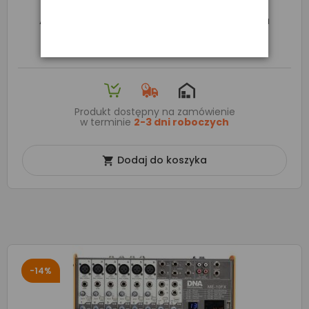
AKAI MPK MINI MK4 - Mini Klawiatura Sterująca
448,00 zł
499,00 zł
Produkt dostępny na zamówienie
w terminie
2-3 dni roboczych
Dodaj do koszyka

-14%