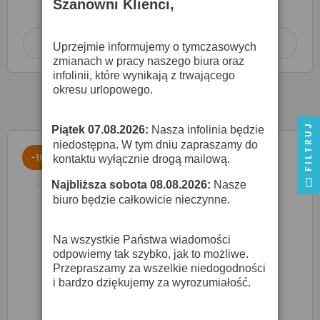
Szanowni Klienci,
w terminie
2-3 dni roboczych
Dodaj do koszyka

Uprzejmie informujemy o tymczasowych
zmianach w pracy naszego biura oraz
infolinii, które wynikają z trwającego
okresu urlopowego.
FILTRUJ
Piątek 07.08.2026:
Nasza infolinia będzie
·
niedostępna. W tym dniu zapraszamy do
-10%
kontaktu wyłącznie drogą mailową.
Najbliższa sobota 08.08.2026:
Nasze
·
biuro będzie całkowicie nieczynne.
Na wszystkie Państwa wiadomości
odpowiemy tak szybko, jak to możliwe.
Przepraszamy za wszelkie niedogodności
i bardzo dziękujemy za wyrozumiałość.