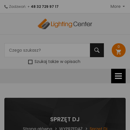
More
Zadzwoń: +
48 32 729 97 17
0
shopping_cart
Szukaj także w opisach
SPRZĘT DJ
Strona główna
WYPRZEDAŻ
Sprzęt Dj