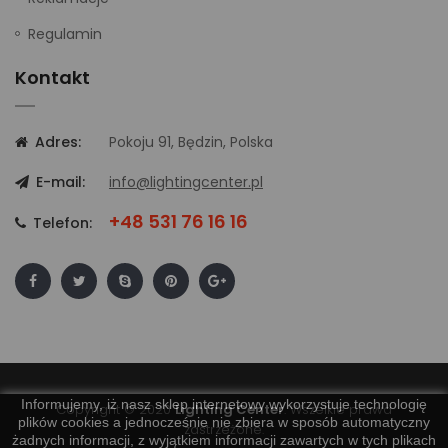
Regulamin
Kontakt
Adres:
Pokoju 91, Będzin, Polska
E-mail:
info@lightingcenter.pl
+48 531 76 16 16
Telefon:
Informujemy, iż nasz sklep internetowy wykorzystuje technologię
Copyright © 2020
Lighting Center
. Wszelkie prawa
plików cookies a jednocześnie nie zbiera w sposób automatyczny
zastrzeżone.
żadnych informacji, z wyjątkiem informacji zawartych w tych plikach