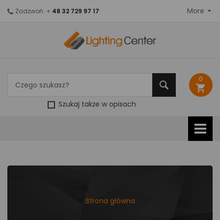
More
Zadzwoń: +
48 32 729 97 17
0
shopping_cart
Szukaj także w opisach
Strona główna