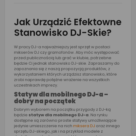
Jak Urządzić Efektowne
Stanowisko DJ-Skie?
W pracy DJ-a najważniejszy jest sprzęt w postaci
mikserów DJ czy gramofonów. Aby móc występować
przed publicznością lub grać w klubie, potrzebne
będzie Ci jednak stanowisko DJ-skie. Zapraszamy do
zapoznania się z naszą propozycją produktów, z
wykorzystaniem których urządzisz stanowisko, które
zrobi naprawdę potężne wrażenie na wszystkich
uczestnikach imprezy.
Statyw dla mobilnego DJ-a –
dobry na początek
Dobrym wyborem na początku przygody z DJ-ką
będzie
statyw dla mobilnego DJ-a
. Na rynku
dostępne są zarówno proste statywy umożliwiające
jedynie umieszczenie na nich
miksera DJ
oraz innego
sprzętu DJ-skiego, jak i na przykład modele z