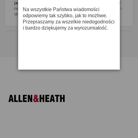
jest przeprowadzenie próby nagłośnienia
. Dzięki
niej można stwierdzić, czy dźwięk jest czysty, wyraźny i
Na wszystkie Państwa wiadomości
dobrze rozchodzi się po danym miejscu.
odpowiemy tak szybko, jak to możliwe.
Przepraszamy za wszelkie niedogodności
i bardzo dziękujemy za wyrozumiałość.