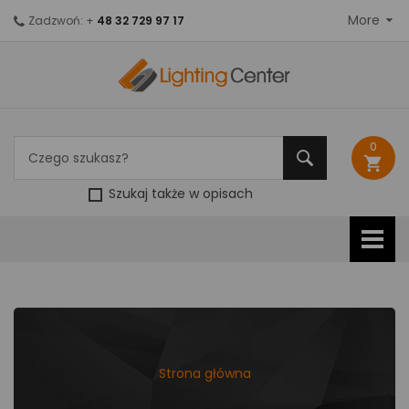
More
Zadzwoń: +
48 32 729 97 17
0
shopping_cart
Szukaj także w opisach
Strona główna