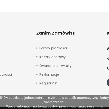
Zanim Zamówisz
Formy płatności
Koszty dostawy
Gwarancja i zwroty
atności
Reklamacje
Regulamin
lików cookies a jednocześnie nie zbiera w sposób automatyczny żadnych
„ciasteczkach”).
Więcej informacji na temat polityki prywatności znajdziesz
tutaj
.