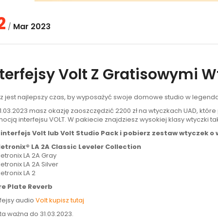
2
Mar
2023
/
nterfejsy Volt Z Gratisowymi 
z jest najlepszy czas, by wyposażyć swoje domowe studio w legendar
1.03.2023 masz okazję zaoszczędzić 2200 zł na wtyczkach UAD, któr
ocją interfejsu VOLT. W pakiecie znajdziesz wysokiej klasy wtyczki taki
interfejs Volt lub Volt Studio Pack i pobierz zestaw wtyczek o 
letronix® LA 2A Classic Leveler Collection
letronix LA 2A Gray
etronix LA 2A Silver
letronix LA 2
re Plate Reverb
rfejsy audio
Volt kupisz tutaj
ta ważna do 31.03.2023.