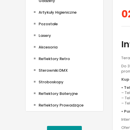
Gadżety
0
Artykuły Higieniczne
Pozostałe
Lasery
I
Akcesoria
Tera
Reflektory Retro
Do 3
Sterowniki DMX
prom
Kup 
Stroboskopy
• Te
– Te
Reflektory Bateryjne
– Tel
– Te
Reflektory Prowadzące
• Pu
Inte
Ofer