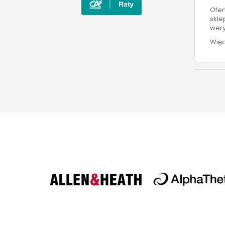
Ofer
skle
wery
Więc