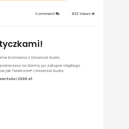
Comment
832 Views
Wtyczkami!
ne brzmienia z Universal Audio.
e pobierzesz za darmo po zakupie objętego
e jak Teletronix® i Universal Audio.
wartości 2200 zł: