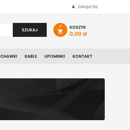
Zaloguj Się
0
KOSZYK
SZUKAJ
shopping_cart
0,00 zł
UCHAWKI
KABLE
UPOMINKI
KONTAKT