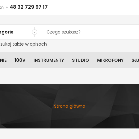
48 32 729 97 17
ń: +
egorie
zukaj także w opisach
NIE
100V
INSTRUMENTY
STUDIO
MIKROFONY
SŁ
Strona główna