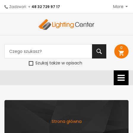
More
Zadzwoń: +
48 32 729 97 17
0
shopping_cart
Szukaj także w opisach
Strona główna