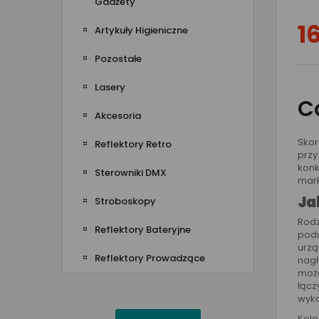
Gadżety
1
Artykuły Higieniczne
Pozostałe
Lasery
C
Akcesoria
Skor
Reflektory Retro
przy
konk
Sterowniki DMX
mar
Ja
Stroboskopy
Rodz
Reflektory Bateryjne
pods
urzą
Reflektory Prowadzące
nagł
może
łącz
wyko
Kole