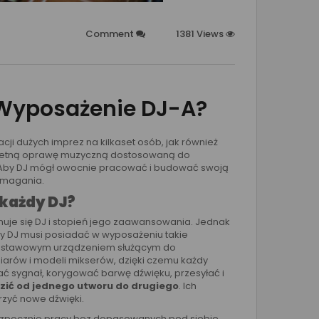
Comment
1381 Views
 Wyposażenie DJ-A?
ji dużych imprez na kilkaset osób, jak również
świetną oprawę muzyczną dostosowaną do
et. Aby DJ mógł owocnie pracować i budować swoją
ymagania.
 każdy DJ?
jmuje się DJ i stopień jego zaawansowania. Jednak
 DJ musi posiadać w wyposażeniu takie
dstawowym urządzeniem służącym do
iarów i modeli mikserów, dzięki czemu każdy
 sygnał, korygować barwę dźwięku, przesyłać i
zić od jednego utworu do drugiego
. Ich
rzyć nowe dźwięki.
rozpocznie pracy bez dopasowanych pod siebie