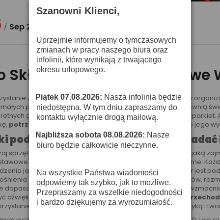
Szanowni Klienci,
6
Sep
2021
/
Uprzejmie informujemy o tymczasowych
zmianach w pracy naszego biura oraz
infolinii, które wynikają z trwającego
o Składa Się Na Podstawowe
okresu urlopowego.
Piątek 07.08.2026:
Nasza infolinia będzie
zystanie z usług DJ-a jest świetnym pomysłem zarówno przy organizac
·
 małych przyjęciach w kameralnym gronie. Jego usługi zapewnią 
niedostępna. W tym dniu zapraszamy do
retnych gustów i sytuacji. DJ swoją pracą przyciąga ludzi na parki
kontaktu wyłącznie drogą mailową.
kę,
potrzebuje konkretnego wyposażenia
, spełniającego jego w
Najbliższa sobota 08.08.2026:
Nasze
·
ki podstawowy sprzęt powinien posiadać
biuro będzie całkowicie nieczynne.
aj sprzętu jest w głównej mierze zależny od rodzaju muzyki, jaką za
tawowe elementy wyposażenia zawsze pozostają takie same. Każdy
dzenia jak: mikser,
słuchawki studyjne
i odtwarzacze.
Mikser
jest po
Na wszystkie Państwa wiadomości
ośnienia estradowego. Na rynku dostępne jest mnóstwo typów, rozm
odpowiemy tak szybko, jak to możliwe.
 dopasować ten sprzęt pod siebie. Mikser ma za zadanie wzmacniać
Przepraszamy za wszelkie niedogodności
yć dźwięki z kilku źródeł. Dzięki mikserowi DJ może
płynnie przechod
i bardzo dziękujemy za wyrozumiałość.
rzystanie pozwala w nieograniczony sposób bawić się muzyką i two
jnym niezbędnym sprzętem są
słuchawki studyjne
. Żaden DJ nie 