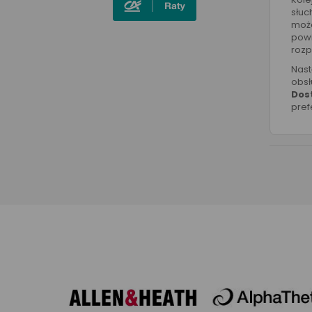
słuc
może
powi
rozp
Nas
obsł
Dos
pref