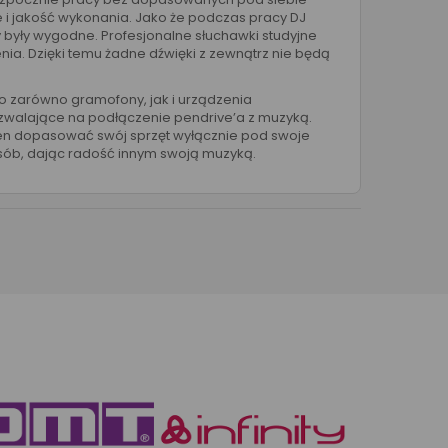
i jakość wykonania. Jako że podczas pracy DJ
y były wygodne. Profesjonalne słuchawki studyjne
ia. Dzięki temu żadne dźwięki z zewnątrz nie będą
to zarówno gramofony, jak i urządzenia
pozwalające na podłączenie pendrive’a z muzyką.
ien dopasować swój sprzęt wyłącznie pod swoje
osób, dając radość innym swoją muzyką.