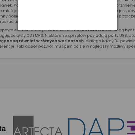
hawek. Podstawowymi warunkami zakupu jest ich budowa, brzmienie 
 mieć je na uszach nawet przez kilka godzin, bardzo ważne jest, ab
nny posiadać budowę zamkniętą, i dobrze izolować dźwięki z otoczen
raszać uwagi osoby pracującej za konsolą.
tępnym elementem wyposażenia DJ-a są
odtwarzacze
. Mogą być 
ugujące płyty CD i MP3. Niektóre ze sprzętów posiadają porty USB, 
tępne są również w różnych wariantach
, dlatego każdy DJ powin
erencje. Taki dobór pozwoli mu spełniać się w najlepszy możliwy sp