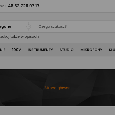
48 32 729 97 17
ń: +
egorie
zukaj także w opisach
NIE
100V
INSTRUMENTY
STUDIO
MIKROFONY
SŁ
Strona główna