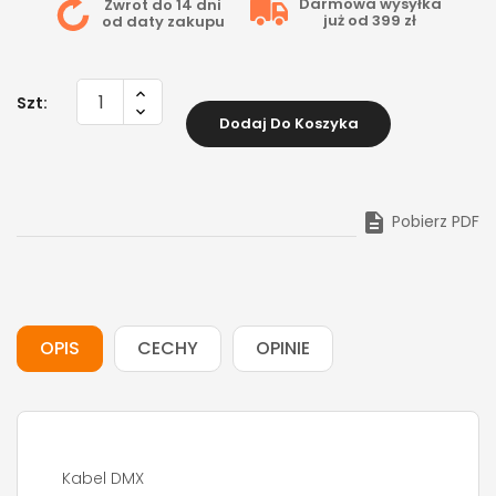
Darmowa wysyłka
Zwrot do 14 dni
już od 399 zł
od daty zakupu
Szt:
Dodaj Do Koszyka

Pobierz PDF
OPIS
CECHY
OPINIE
Kabel DMX