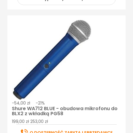
-54,00 zł
-21%
Shure WA712 BLUE - obudowa mikrofonu do
BLX2 z wkładką PG58
199,00 zł
253,00 zł
O DOSTĘPNOŚĆ ZAPYTAJ SPRZEDAWCĘ