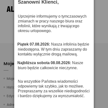
Szanowni Klienci,
Uprzejmie informujemy o tymczasowych
zmianach w pracy naszego biura oraz
infolinii, które wynikają z trwającego
okresu urlopowego.
Piątek 07.08.2026:
Nasza infolinia będzie
·
niedostępna. W tym dniu zapraszamy do
kontaktu wyłącznie drogą mailową.
Moje Konto
Najbliższa sobota 08.08.2026:
Nasze
·
biuro będzie całkowicie nieczynne.
Moje ustawienia
Na wszystkie Państwa wiadomości
odpowiemy tak szybko, jak to możliwe.
Historia zamówień
Przepraszamy za wszelkie niedogodności
Edycja danych
i bardzo dziękujemy za wyrozumiałość.
Adresy