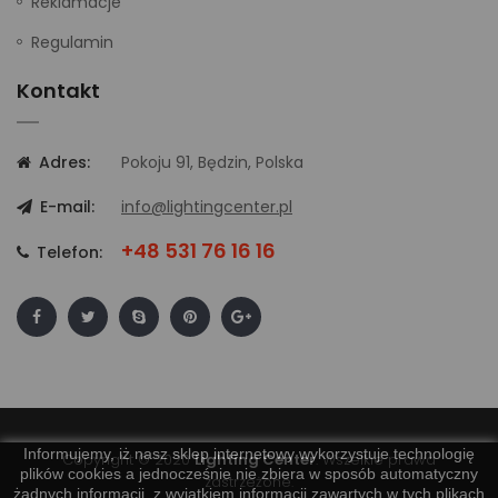
Reklamacje
Regulamin
Kontakt
Adres:
Pokoju 91, Będzin, Polska
E-mail:
info@lightingcenter.pl
+48 531 76 16 16
Telefon:
Informujemy, iż nasz sklep internetowy wykorzystuje technologię
Copyright © 2020
Lighting Center
. Wszelkie prawa
plików cookies a jednocześnie nie zbiera w sposób automatyczny
zastrzeżone.
żadnych informacji, z wyjątkiem informacji zawartych w tych plikach