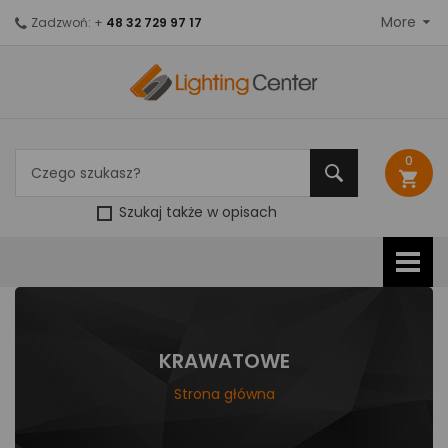
More
Zadzwoń: +
48 32 729 97 17
0
shopping_cart
Szukaj także w opisach
KRAWATOWE
Strona główna