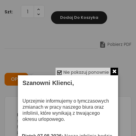
Szt:
Dodaj Do Koszyka

Pobierz PDF
Nie pokazuj ponownie
OPIS
CECHY
OPINIE
Szanowni Klienci,
Uprzejmie informujemy o tymczasowych
zmianach w pracy naszego biura oraz
infolinii, które wynikają z trwającego
Proel WM202M
- Zestaw pracujący w
okresu urlopowego.
standardzie UHF w zakresie 863-865 MHz.
Mikrofon doręczny o charakterystyce
kardioidalnej działa bez zakłóceń w promieniu