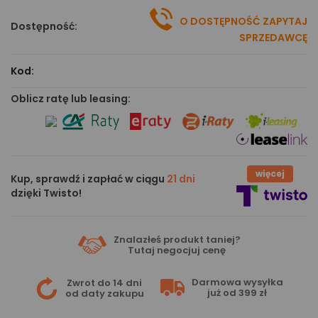
O DOSTĘPNOŚĆ ZAPYTAJ
Dostępność:
SPRZEDAWCĘ
Kod:
Oblicz ratę lub leasing:
więcej
Kup, sprawdź i zapłać w ciągu
21 dni
dzięki Twisto!
Znalazłeś produkt taniej?
Tutaj
negocjuj cenę
Darmowa wysyłka
Zwrot do 14 dni
już od 399 zł
od daty zakupu