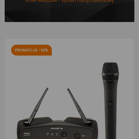
Proel WM202M - system bezprzewodowy
PROMOCJA -10%