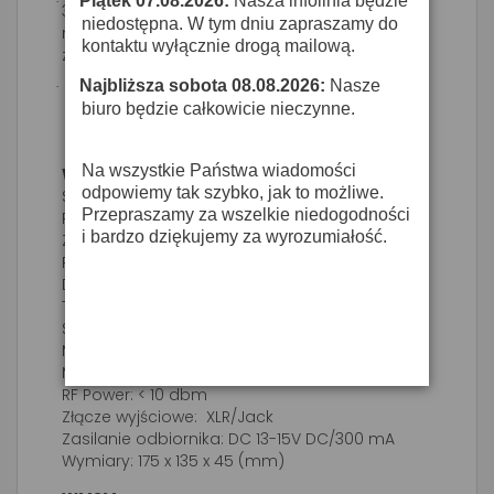
Piątek 07.08.2026:
Nasza infolinia będzie
·
30 metrów od nadajnika. Wygodna walizka,
niedostępna. W tym dniu zapraszamy do
mieszcząca wszystkie elementy systemu,
kontaktu wyłącznie drogą mailową.
zabezpiecza urządzenia przed uszkodzeniem.
Najbliższa sobota 08.08.2026:
Nasze
·
- Odbiornik: WM202
biuro będzie całkowicie nieczynne.
- Mikrofon: WM2M
- Futerał
Na wszystkie Państwa wiadomości
WM202
odpowiemy tak szybko, jak to możliwe.
System bezprzewodowy UHF
Przepraszamy za wszelkie niedogodności
Pasmo: UHF 863 - 865 MHz
i bardzo dziękujemy za wyrozumiałość.
Zasięg: 30m
Pasmo przenoszenia: 50Hz – 15 kHz
Dynamika: 100dB
THD: <1%
S/N Ratio: >105dB
Możliwość współpracy: do 4 systemów
Maksymalne odchylenie RF+/- 40 Khz
RF Power: < 10 dbm
Złącze wyjściowe: XLR/Jack
Zasilanie odbiornika: DC 13-15V DC/300 mA
Wymiary: 175 x 135 x 45 (mm)