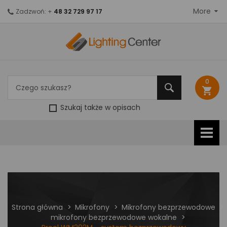
More
Zadzwoń: +
48 32 729 97 17
0
shopping_cart
Szukaj także w opisach
Strona główna
Mikrofony
Mikrofony bezprzewodowe
mikrofony bezprzewodowe wokalne