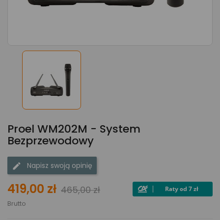
Proel WM202M - System
Bezprzewodowy
Napisz swoją opinię
419,00 zł
465,00 zł
Brutto