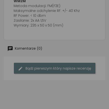
WM2M
Metoda modulacji: FM(F3E)
Maksymalne odchylenie RF: +/- 40 Khz
RF Power: < 10 dbm
Zasilanie: 2x AA 1,5V
Wymiary: 235 x 50 x 50 (mm)
Komentarze (0)
Bądź pierwszym który napisze recenzję