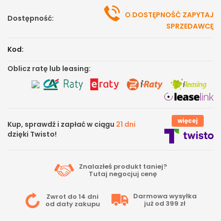
O DOSTĘPNOŚĆ ZAPYTAJ
Dostępność:
SPRZEDAWCĘ
Kod:
Oblicz ratę lub leasing:
więcej
Kup, sprawdź i zapłać w ciągu
21 dni
dzięki Twisto!
Znalazłeś produkt taniej?
Tutaj
negocjuj cenę
Darmowa wysyłka
Zwrot do 14 dni
już od 399 zł
od daty zakupu