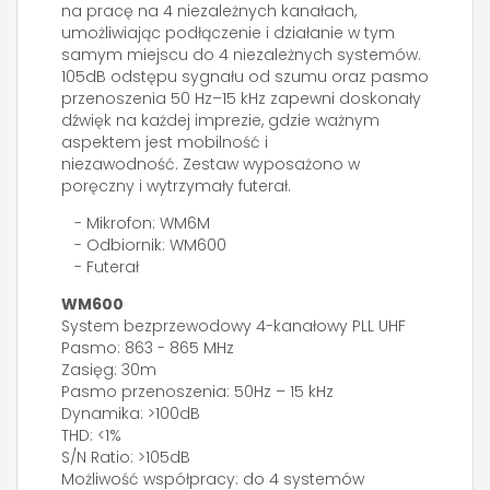
na pracę na 4 niezależnych kanałach,
umożliwiając podłączenie i działanie w tym
samym miejscu do 4 niezależnych systemów.
105dB odstępu sygnału od szumu oraz pasmo
przenoszenia 50 Hz–15 kHz zapewni doskonały
dźwięk na każdej imprezie, gdzie ważnym
aspektem jest mobilność i
niezawodność. Zestaw wyposażono w
poręczny i wytrzymały futerał.
- Mikrofon: WM6M
- Odbiornik: WM600
- Futerał
WM600
System bezprzewodowy 4-kanałowy PLL UHF
Pasmo: 863 - 865 MHz
Zasięg: 30m
Pasmo przenoszenia: 50Hz – 15 kHz
Dynamika: >100dB
THD: <1%
S/N Ratio: >105dB
Możliwość współpracy: do 4 systemów