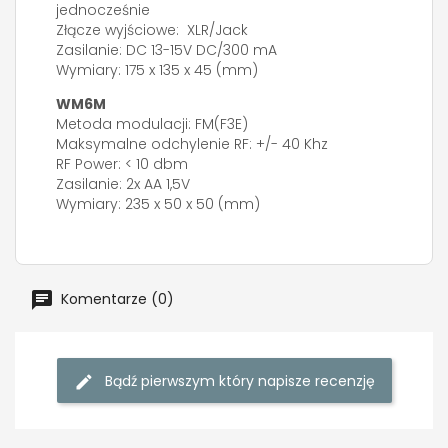
jednocześnie
Złącze wyjściowe: XLR/Jack
Zasilanie: DC 13-15V DC/300 mA
Wymiary: 175 x 135 x 45 (mm)
WM6M
Metoda modulacji: FM(F3E)
Maksymalne odchylenie RF: +/- 40 Khz
RF Power: < 10 dbm
Zasilanie: 2x AA 1,5V
Wymiary: 235 x 50 x 50 (mm)
Komentarze (0)
Bądź pierwszym który napisze recenzję