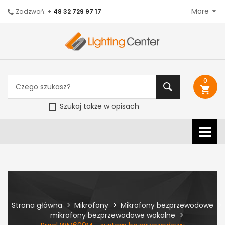
More
Zadzwoń: +
48 32 729 97 17
0
shopping_cart
Szukaj także w opisach
Strona główna
Mikrofony
Mikrofony bezprzewodowe
mikrofony bezprzewodowe wokalne