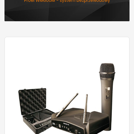
Proel WM600M - system bezprzewodowy